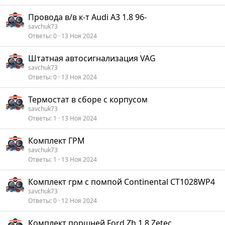
Провода в/в к-т Audi A3 1.8 96-
savchuk73
Ответы
0
13 Ноя 2024
Штатная автосигнализация VAG
savchuk73
Ответы
0
13 Ноя 2024
Термостат в сборе с корпусом
savchuk73
Ответы
1
13 Ноя 2024
Комплект ГРМ
savchuk73
Ответы
1
13 Ноя 2024
Комплект грм с помпой Continental CT1028WP4
savchuk73
Ответы
0
12 Ноя 2024
Комплект поршней Ford Zh 1.8 Zetec