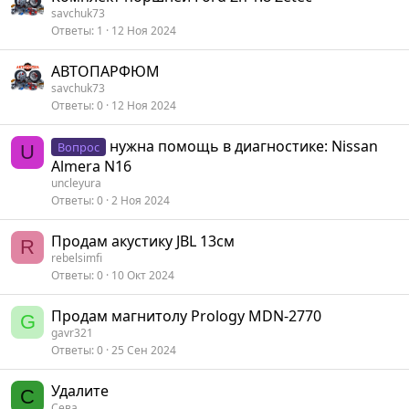
savchuk73
Ответы
1
12 Ноя 2024
АВТОПАРФЮМ
savchuk73
Ответы
0
12 Ноя 2024
нужна помощь в диагностике: Nissan
Вопрос
U
Almera N16
uncleyura
Ответы
0
2 Ноя 2024
Продам акустику JBL 13см
R
rebelsimfi
Ответы
0
10 Окт 2024
Продам магнитолу Prology MDN-2770
G
gavr321
Ответы
0
25 Сен 2024
Удалите
С
Сева