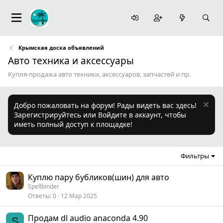
Крымская доска объявлений
Авто техника и аксессуары
Купля-продажа авто техники, аксессуаров, запчастей и пр.
Добро пожаловать на форум! Рады видеть вас здесь!
Зарегистрируйтесь или Войдите в аккаунт, чтобы
иметь полный доступ к площадке!
Фильтры
Куплю пару бубликов(шин) для авто
Spellbinder
Ответы
0
12 Мар 2025
Продам dl audio anaconda 4.90
S