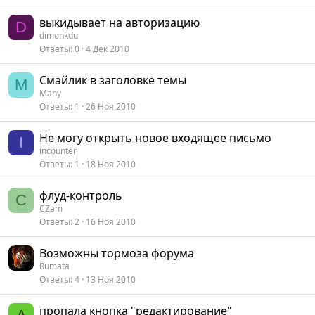
выкидывает на авторизацию
D
dimonkdu
Ответы
0
4 Дек 2010
Смайлик в заголовке темы
M
Many
Ответы
1
26 Ноя 2010
Не могу открыть новое входящее письмо
I
incounter
Ответы
1
18 Ноя 2010
флуд-контроль
C
CZam
Ответы
2
16 Ноя 2010
Возможны тормоза форума
Rumata
Ответы
4
13 Ноя 2010
пропала кнопка "редактирование"