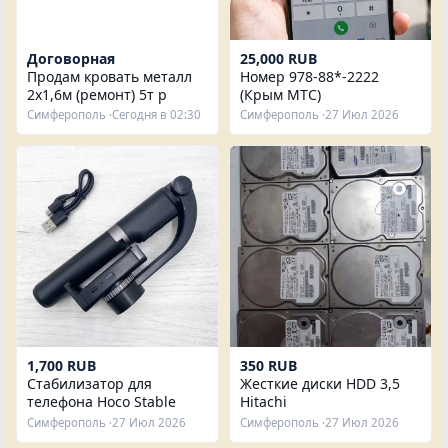
Договорная
25,000 RUB
Продам кровать металл
Номер 978-88*-2222
2х1,6м (ремонт) 5т р
(Крым МТС)
Симферополь ·
Сегодня в 02:30
Симферополь ·
27 Июл 2026
1,700 RUB
350 RUB
Стабилизатор для
Жесткие диски HDD 3,5
телефона Hoco Stable
Hitachi
Shooting K14
Симферополь ·
27 Июл 2026
Симферополь ·
27 Июл 2026