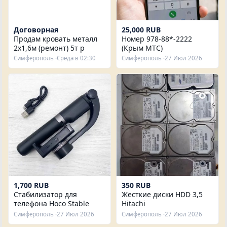
Договорная
25,000 RUB
Продам кровать металл
Номер 978-88*-2222
2х1,6м (ремонт) 5т р
(Крым МТС)
Симферополь ·
Среда в 02:30
Симферополь ·
27 Июл 2026
1,700 RUB
350 RUB
Стабилизатор для
Жесткие диски HDD 3,5
телефона Hoco Stable
Hitachi
Shooting K14
Симферополь ·
27 Июл 2026
Симферополь ·
27 Июл 2026