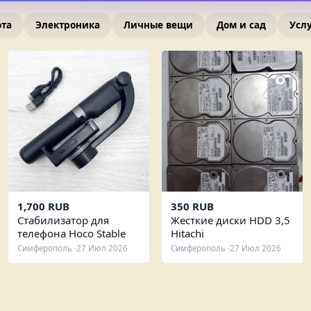
ота
Электроника
Личные вещи
Дом и сад
Усл
1,700 RUB
350 RUB
Стабилизатор для
Жесткие диски HDD 3,5
телефона Hoco Stable
Hitachi
Shooting K14
Симферополь ·
27 Июл 2026
Симферополь ·
27 Июл 2026