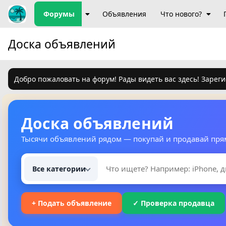
Форумы
Объявления
Что нового?
Доска объявлений
Добро пожаловать на форум! Рады видеть вас здесь! Зареги
Доска объявлений
Тысячи объявлений рядом — покупай и продавай пря
Все категории
+ Подать объявление
✓ Проверка продавца