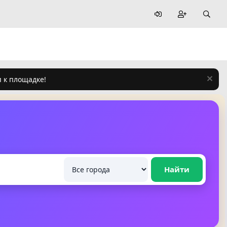
п к площадке!
Найти