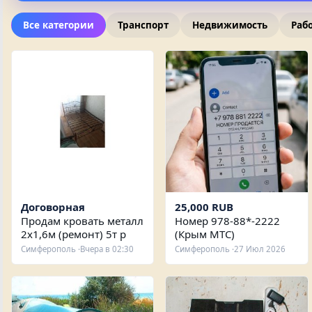
Все категории
Транспорт
Недвижимость
Раб
Договорная
25,000 RUB
Продам кровать металл
Номер 978-88*-2222
2х1,6м (ремонт) 5т р
(Крым МТС)
Симферополь ·
Вчера в 02:30
Симферополь ·
27 Июл 2026