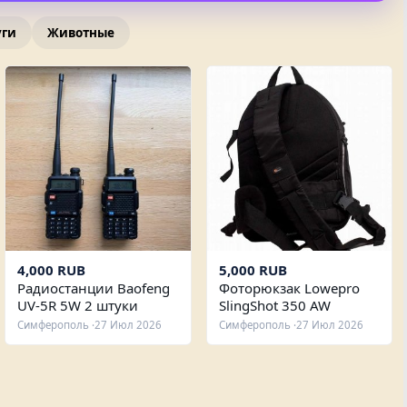
уги
Животные
4,000 RUB
5,000 RUB
Радиостанции Baofeng
Фоторюкзак Lowepro
UV-5R 5W 2 штуки
SlingShot 350 AW
Симферополь ·
27 Июл 2026
Симферополь ·
27 Июл 2026