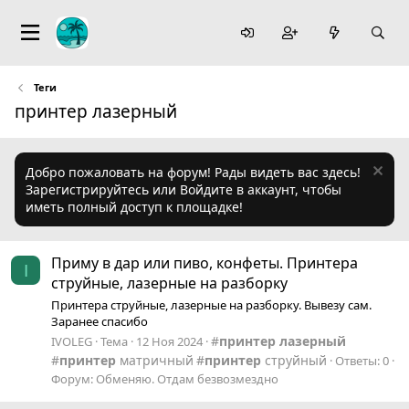
Теги
принтер лазерный
Добро пожаловать на форум! Рады видеть вас здесь!
Зарегистрируйтесь или Войдите в аккаунт, чтобы
иметь полный доступ к площадке!
Приму в дар или пиво, конфеты. Принтера
I
струйные, лазерные на разборку
Принтера струйные, лазерные на разборку. Вывезу сам.
Заранее спасибо
принтер
лазерный
IVOLEG
Тема
12 Ноя 2024
принтер
матричный
принтер
струйный
Ответы: 0
Форум:
Обменяю. Отдам безвозмездно