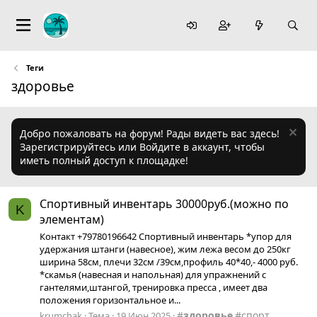
Теги
здоровье
Добро пожаловать на форум! Рады видеть вас здесь!
Зарегистрируйтесь или Войдите в аккаунт, чтобы
иметь полный доступ к площадке!
Спортивный инвентарь 30000руб.(можно по
K
элементам)
Контакт +79780196642 Спортивный инвентарь *упор для
удержания штанги (навесное), жим лежа весом до 250кг
ширина 58см, плечи 32см /39см,профиль 40*40,- 4000 руб.
*скамья (навесная и напольная) для упражнений с
гантелями,штангой, тренировка пресса , имеет два
положения горизонтальное и...
здоровье
спорт
krumchak
Тема
19 Июн 2025