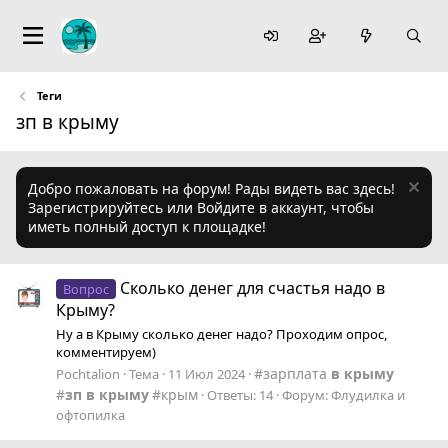
Теги
зп в крыму
Добро пожаловать на форум! Рады видеть вас здесь!
Зарегистрируйтесь или Войдите в аккаунт, чтобы
иметь полный доступ к площадке!
Сколько денег для счастья надо в
Вопрос
Крыму?
Ну а в Крыму сколько денег надо? Проходим опрос,
комментируем)
зарплата
в
крыму
Pochtalion
Тема
11 Июл 2024
зп
в
крыму
крым
Ответы: 14
Форум:
Флудилка и
офтопилка