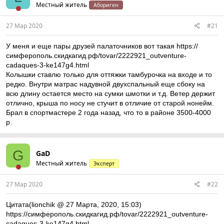
Местный житель
Абориген
27 Мар 2020
#21
У меня и еще пары друзей палаточников вот такая https://
симферополь.скидкагид.рф/tovar/2222921_outventure-
cadaques-3-ke147g4.html
Колышки ставлю только для оттяжки тамбурочка на входе и то
редко. Внутри матрас надувной двухспальный еще сбоку на
всю длину остается место на сумки шмотки и т.д. Ветер держит
отлично, крыша по носу не стучит в отличие от старой нонейм.
Брал в спортмастере 2 года назад, что то в районе 3500-4000
р.
G
GaD
Местный житель
Эксперт
27 Мар 2020
#22
Цитата(lionchik @ 27 Марта, 2020, 15:03)
https://симферополь.скидкагид.рф/tovar/2222921_outventure-
cadaques-3-ke147g4.html