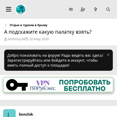
Отдых и туризм в Крыму
А подскажите какую палатку взять?
А
Д
anthony3d
20 Мар 2020
в
а
т
т
о
а
Добро пожаловать на форум! Рады видеть вас здесь!
р
н
Зарегистрируйтесь или Войдите в аккаунт, чтобы
т
а
иметь полный доступ к площадке!
е
ч
м
а
ы
л
а
L
lionchik