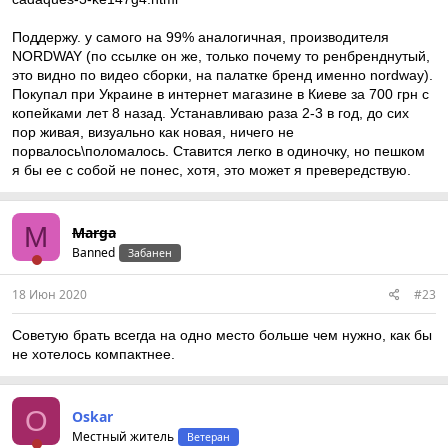
Поддержу. у самого на 99% аналогичная, производителя
NORDWAY (по ссылке он же, только почему то ренбренднутый,
это видно по видео сборки, на палатке бренд именно nordway).
Покупал при Украине в интернет магазине в Киеве за 700 грн с
копейками лет 8 назад. Устанавливаю раза 2-3 в год, до сих
пор живая, визуально как новая, ничего не
порвалось\поломалось. Ставится легко в одиночку, но пешком
я бы ее с собой не понес, хотя, это может я превередствую.
M
Marga
Banned
Забанен
18 Июн 2020
#23
Советую брать всегда на одно место больше чем нужно, как бы
не хотелось компактнее.
O
Oskar
Местный житель
Ветеран