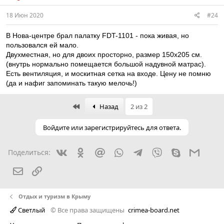
18 Июн 2020
#24
В Нова-центре брал палатку FDT-1101 - пока живая, но
пользовался ей мало.
Двухместная, но для двоих просторно, размер 150х205 см.
(внутрь нормально помещается большой надувной матрас).
Есть вентиляция, и москитная сетка на входе. Цену не помню
(да и нафиг запоминать такую мелочь!)
First
Назад
2 из 2
Войдите или зарегистрируйтесь для ответа.
Вконтакте
Одноклассники
Mail.ru
WhatsApp
Telegram
Viber
Skype
Gmail
Поделиться:
Электронная почта
Ссылка
Отдых и туризм в Крыму
Светлый
© Все права защищены
crimea-board.net