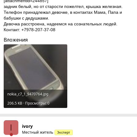
[attachmentid=244857]
задник белый, но от старости пожелтел, крышка железная.
Телефон принадлежал девочке, в контактах Мама, Папа и
бабушки с дедушками.
Девочка расстроена, надеемся на сознательных людей.
Контакт: +7978-207-37-08
Вложения
nokia_c7_1_9470764.jpg
206.5 KB · Просмотры: 0
I
ivory
Местный житель
Эксперт