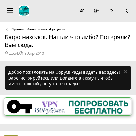
Прочие объявления. Аукцион.
Бюро находок. Нашли что либо? Потеряли?
Вам сюда.
А
Д
zxcvb
9 Апр 2010
в
а
т
т
о
а
Добро пожаловать на форум! Рады видеть вас здесь!
р
н
Зарегистрируйтесь или Войдите в аккаунт, чтобы
т
а
иметь полный доступ к площадке!
е
ч
м
а
ы
л
а