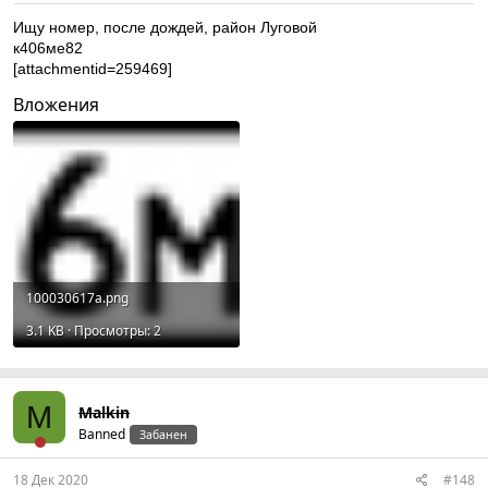
Ищу номер, после дождей, район Луговой
к406ме82
[attachmentid=259469]
Вложения
100030617a.png
3.1 KB · Просмотры: 2
M
Malkin
Banned
Забанен
18 Дек 2020
#148