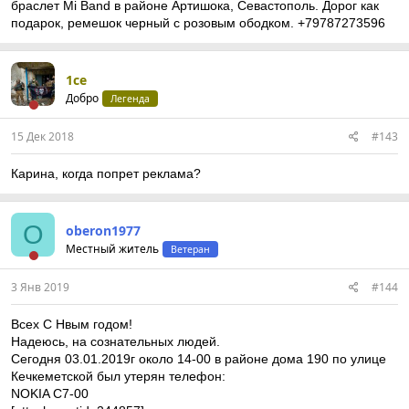
браслет Mi Band в районе Артишока, Севастополь. Дорог как
подарок, ремешок черный с розовым ободком. +79787273596
1ce
Добро
Легенда
15 Дек 2018
#143
Карина, когда попрет реклама?
O
oberon1977
Местный житель
Ветеран
3 Янв 2019
#144
Всех С Нвым годом!
Надеюсь, на сознательных людей.
Сегодня 03.01.2019г около 14-00 в районе дома 190 по улице
Кечкеметской был утерян телефон:
NOKIA С7-00