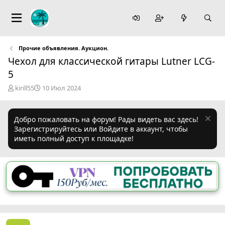
Прочие объявления. Аукцион.
Чехол для классической гитары Lutner LCG-
5
А
Д
kirill55
10 Июл 2024
в
а
т
т
о
а
Добро пожаловать на форум! Рады видеть вас здесь!
р
н
Зарегистрируйтесь или Войдите в аккаунт, чтобы
т
а
иметь полный доступ к площадке!
е
ч
м
а
ы
л
а