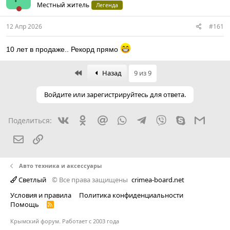
Местный житель
Легенда
12 Апр 2026
#161
10 лет в продаже.. Рекорд прямо
First
Назад
9 из 9
Войдите или зарегистрируйтесь для ответа.
Вконтакте
Одноклассники
Mail.ru
WhatsApp
Telegram
Viber
Skype
Gmail
Поделиться:
Электронная почта
Ссылка
Авто техника и аксессуары
Светлый
© Все права защищены
crimea-board.net
Условия и правила
Политика конфиденциальности
Помощь
R
S
S
Крымский форум. Работает с 2003 года