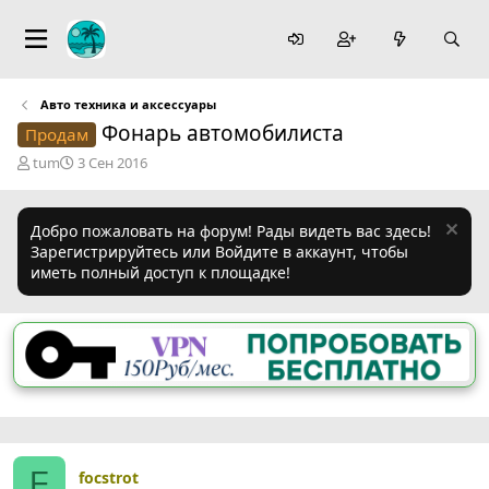
Авто техника и аксессуары
Фонарь автомобилиста
Продам
А
Д
tum
3 Сен 2016
в
а
т
т
о
а
Добро пожаловать на форум! Рады видеть вас здесь!
р
н
Зарегистрируйтесь или Войдите в аккаунт, чтобы
т
а
иметь полный доступ к площадке!
е
ч
м
а
ы
л
а
F
focstrot