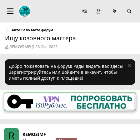
Авто Вело Мото форум
Ищу козовного мастера
А
Д
REMOSIMF
28 Окт 2023
в
а
т
т
о
а
Добро пожаловать на форум! Рады видеть вас здесь!
р
н
Зарегистрируйтесь или Войдите в аккаунт, чтобы
т
а
иметь полный доступ к площадке!
е
ч
м
а
ы
л
а
R
REMOSIMF