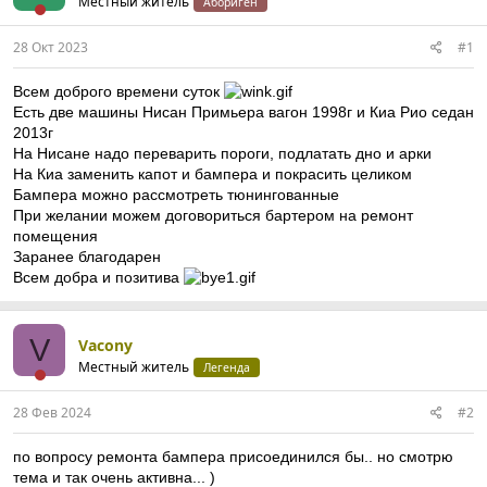
Местный житель
Абориген
28 Окт 2023
#1
Всем доброго времени суток
Есть две машины Нисан Примьера вагон 1998г и Киа Рио седан
2013г
На Нисане надо переварить пороги, подлатать дно и арки
На Киа заменить капот и бампера и покрасить целиком
Бампера можно рассмотреть тюнингованные
При желании можем договориться бартером на ремонт
помещения
Заранее благодарен
Всем добра и позитива
V
Vacony
Местный житель
Легенда
28 Фев 2024
#2
по вопросу ремонта бампера присоединился бы.. но смотрю
тема и так очень активна... )