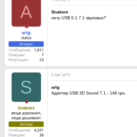
A
Snakers
нету USB 5.1 7.1 звуковых?
artg
status
Ветеран
Сообщения
1,811
Реакции
7
Репутация
23
9 Авг 2010
S
artg
Адаптер USB 3D Sound 7.1 - 146 грн.
Snakers
вещи дорожают,
люди дешевеют
Легенда
Сообщения
4,331
Реакции
36