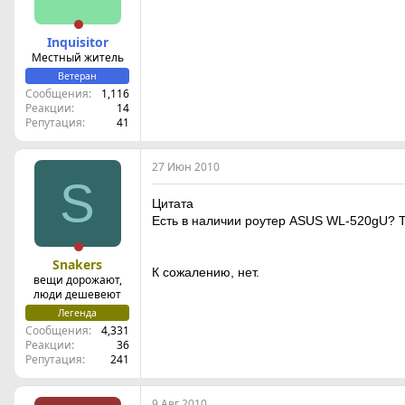
Inquisitor
Местный житель
Ветеран
Сообщения
1,116
Реакции
14
Репутация
41
27 Июн 2010
S
Цитата
Есть в наличии роутер ASUS WL-520gU? Т
Snakers
К сожалению, нет.
вещи дорожают,
люди дешевеют
Легенда
Сообщения
4,331
Реакции
36
Репутация
241
9 Авг 2010