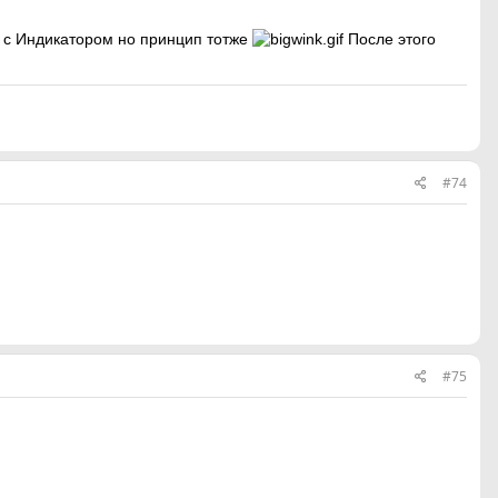
не с Индикатором но принцип тотже
После этого
#74
#75