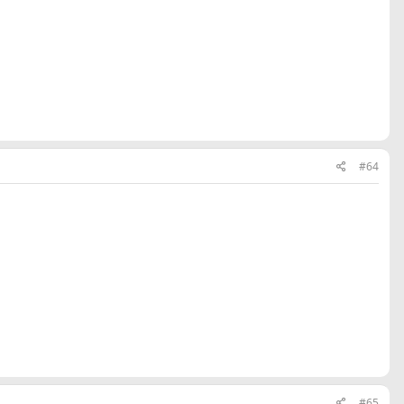
#64
#65