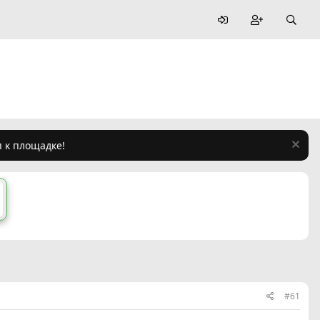
п к площадке!
#61