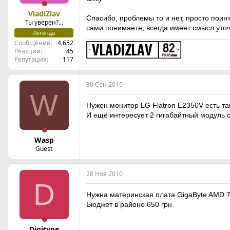
VladiZlav
Спасибо, проблемы то и нет, просто поин
Ты уверен?...
сами понимаете, всегда имеет смысл уто
Легенда
Сообщения
4,652
Реакции
45
Репутация
117
30 Сен 2010
W
Нужен монитор LG Flatron E2350V есть т
И ещё интересует 2 гигабайтный модуль оп
Wasp
Guest
28 Ноя 2010
D
Нужна материнская плата GigaByte AMD 
Бюджет в районе 650 грн.
Digitype