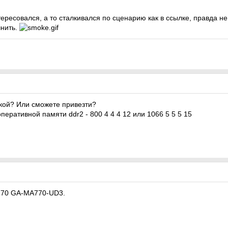
тересовался, а то сталкивался по сценарию как в ссылке, правда 
чнить.
акой? Или сможете привезти?
еративной памяти ddr2 - 800 4 4 4 12 или 1066 5 5 5 15
770 GA-MA770-UD3.