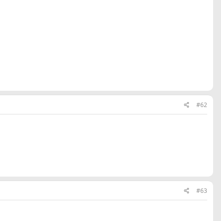
#62
#63