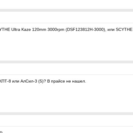
SСYTHE Ultra Kaze 120mm 3000rpm (DSF123812H-3000), или SСYTHE
КПТ-8 или АлСил-3 (5)? В прайсе не нашел.
0)