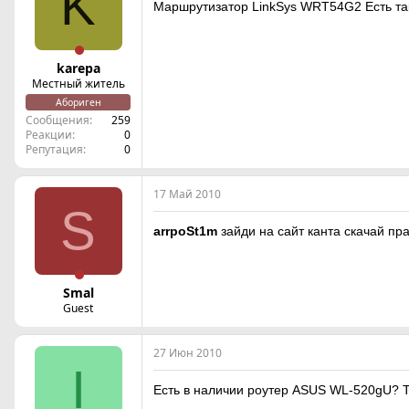
K
Маршрутизатор LinkSys WRT54G2 Есть так
karepa
Местный житель
Абориген
Сообщения
259
Реакции
0
Репутация
0
17 Май 2010
S
arrpoSt1m
зайди на сайт канта скачай пр
Smal
Guest
27 Июн 2010
I
Есть в наличии роутер ASUS WL-520gU? Т