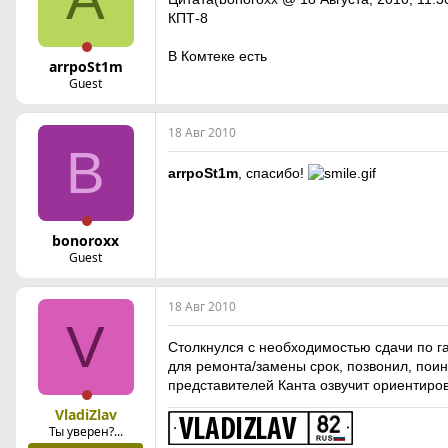
КПТ-8
В Комтеке есть
arrpoSt1m
Guest
18 Авг 2010
B
arrpoSt1m
, спасибо!
bonoroxx
Guest
18 Авг 2010
V
Столкнулся с необходимостью сдачи по га
для ремонта/замены срок, позвонил, поин
представителей Канта озвучит ориентиро
VladiZlav
Ты уверен?...