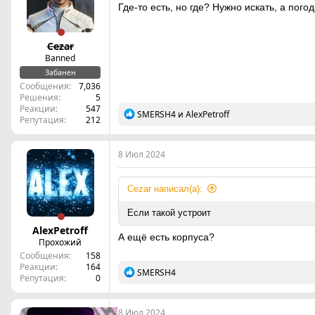
Где-то есть, но где? Нужно искать, а пого
Cezar
Banned
Забанен
Сообщения
7,036
Решения
5
Реакции
547
Р
SMERSH4
и
AlexPetroff
Репутация
212
е
а
к
8 Июл 2024
ц
и
и
Cezar написал(а):
:
Если такой устроит
AlexPetroff
А ещё есть корпуса?
Пpохожий
Сообщения
158
Реакции
164
Р
SMERSH4
Репутация
0
е
а
к
8 Июл 2024