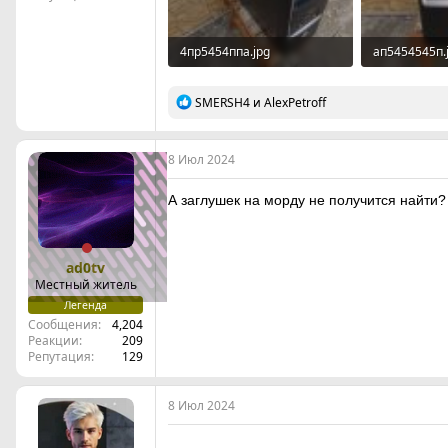
4пр5454ппа.jpg
ап5454545п.
232.9 KB · Просмотры: 16
224.6 KB · П
Р
SMERSH4
и
AlexPetroff
е
а
к
8 Июл 2024
ц
и
и
А заглушек на морду не получится найти?
:
ad0tv
Местный житель
Легенда
Сообщения
4,204
Реакции
209
Репутация
129
8 Июл 2024