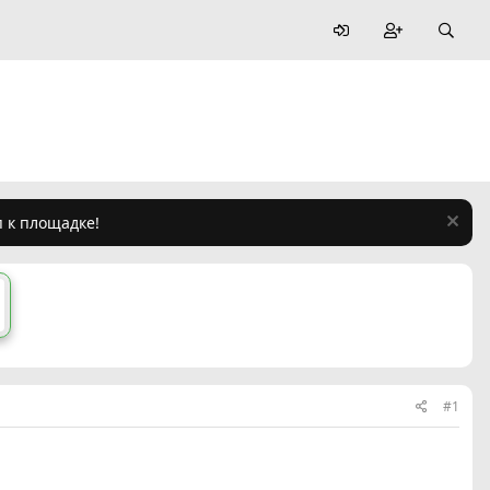
п к площадке!
#1