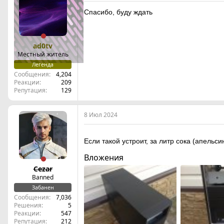
Спасибо, буду ждать
ad0tv
Местный житель
Легенда
Сообщения
4,204
Реакции
209
Репутация
129
8 Июл 2024
Если такой устроит, за литр сока (апельси
Вложения
Cezar
Banned
Забанен
Сообщения
7,036
Решения
5
Реакции
547
Репутация
212