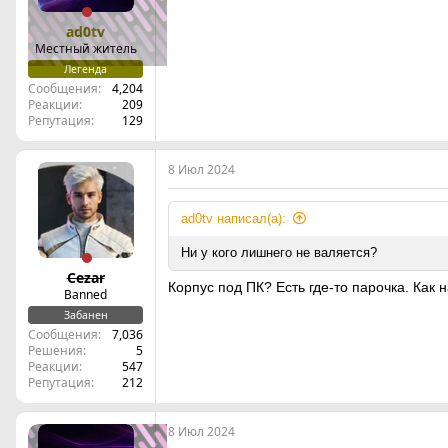
ad0tv
Местный житель
Легенда
Сообщения
4,204
Реакции
209
Репутация
129
8 Июл 2024
ad0tv написал(а):
Ни у кого лишнего не валяется?
Cezar
Корпус под ПК? Есть где-то парочка. Как н
Banned
Забанен
Сообщения
7,036
Решения
5
Реакции
547
Репутация
212
8 Июл 2024