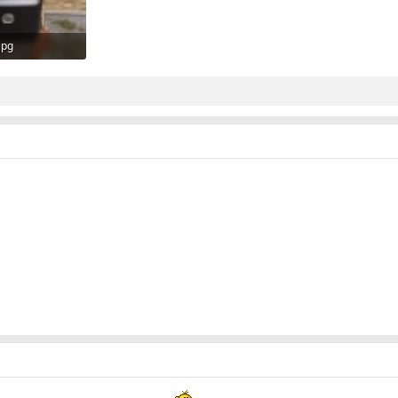
jpg
росмотры: 16