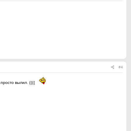
#4
.просто вылил. ((((