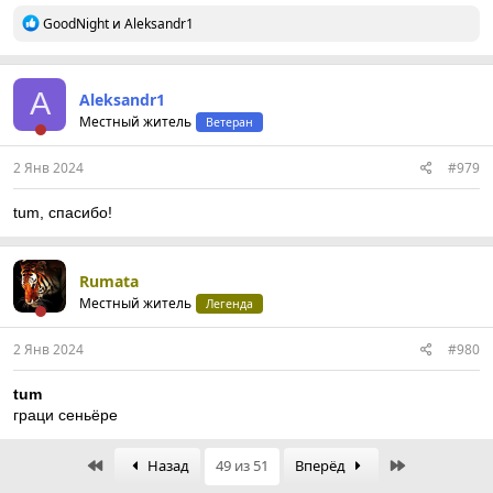
Р
GoodNight
и
Aleksandr1
е
а
к
ц
A
Aleksandr1
и
Местный житель
Ветеран
и
:
2 Янв 2024
#979
tum, спасибо!
Rumata
Местный житель
Легенда
2 Янв 2024
#980
tum
граци сеньёре
First
Last
Назад
49 из 51
Вперёд