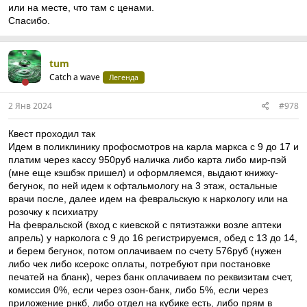
или на месте, что там с ценами.
Спасибо.
tum
Catch a wave
Легенда
2 Янв 2024
#978
Квест проходил так
Идем в поликлинику профосмотров на карла маркса с 9 до 17 и
платим через кассу 950руб наличка либо карта либо мир-пэй
(мне еще кэшбэк пришел) и оформляемся, выдают книжку-
бегунок, по ней идем к офтальмологу на 3 этаж, остальные
врачи после, далее идем на февральскую к наркологу или на
розочку к психиатру
На февральской (вход с киевской с пятиэтажки возле аптеки
апрель) у нарколога с 9 до 16 регистрируемся, обед с 13 до 14,
и берем бегунок, потом оплачиваем по счету 576руб (нужен
либо чек либо ксерокс оплаты, потребуют при постановке
печатей на бланк), через банк оплачиваем по реквизитам счет,
комиссия 0%, если через озон-банк, либо 5%, если через
приложение рнкб, либо отдел на кубике есть, либо прям в