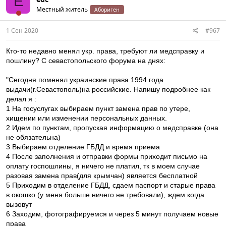
E
Местный житель
Абориген
1 Сен 2020
#967
Кто-то недавно менял укр. права, требуют ли медсправку и
пошлину? С севастопольского форума на днях:
"Сегодня поменял украинские права 1994 года
выдачи(г.Севастополь)на российские. Напишу подробнее как
делал я :
1 На госуслугах выбираем пункт замена прав по утере,
хищении или изменении персональных данных.
2 Идем по пунктам, пропуская информацию о медсправке (она
не обязательна)
3 Выбираем отделение ГБДД и время приема
4 После заполнения и отправки формы приходит письмо на
оплату госпошлины, я ничего не платил, тк в моем случае
разовая замена прав(для крымчан) является бесплатной
5 Приходим в отделение ГБДД, сдаем паспорт и старые права
в окошко (у меня больше ничего не требовали), ждем когда
вызовут
6 Заходим, фотографируемся и через 5 минут получаем новые
права