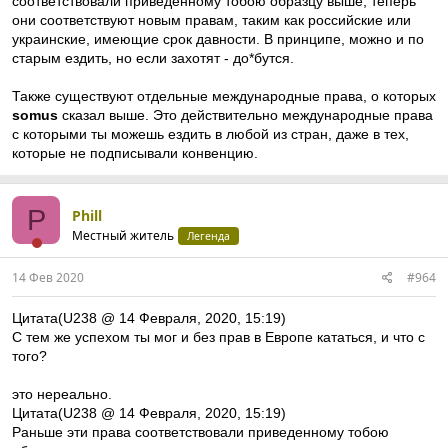
соответствовали приведенному тобою образцу выше, теперь
они соответствуют новым правам, таким как российские или
украинские, имеющие срок давности. В принципе, можно и по
старым ездить, но если захотят - до*бутся.
Также существуют отдельные международные права, о которых
somus
сказал выше. Это действительно международные права
с которыми ты можешь ездить в любой из стран, даже в тех,
которые не подписывали конвенцию.
P
Phill
Местный житель
Легенда
14 Фев 2020
#964
Цитата(U238 @ 14 Февраля, 2020, 15:19)
С тем же успехом ты мог и без прав в Европе кататься, и что с
того?
это нереально.
Цитата(U238 @ 14 Февраля, 2020, 15:19)
Раньше эти права соответствовали приведенному тобою