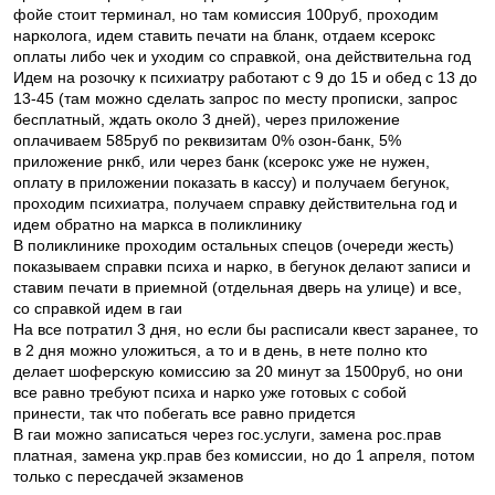
фойе стоит терминал, но там комиссия 100руб, проходим
нарколога, идем ставить печати на бланк, отдаем ксерокс
оплаты либо чек и уходим со справкой, она действительна год
Идем на розочку к психиатру работают с 9 до 15 и обед с 13 до
13-45 (там можно сделать запрос по месту прописки, запрос
бесплатный, ждать около 3 дней), через приложение
оплачиваем 585руб по реквизитам 0% озон-банк, 5%
приложение рнкб, или через банк (ксерокс уже не нужен,
оплату в приложении показать в кассу) и получаем бегунок,
проходим психиатра, получаем справку действительна год и
идем обратно на маркса в поликлинику
В поликлинике проходим остальных спецов (очереди жесть)
показываем справки психа и нарко, в бегунок делают записи и
ставим печати в приемной (отдельная дверь на улице) и все,
со справкой идем в гаи
На все потратил 3 дня, но если бы расписали квест заранее, то
в 2 дня можно уложиться, а то и в день, в нете полно кто
делает шоферскую комиссию за 20 минут за 1500руб, но они
все равно требуют психа и нарко уже готовых с собой
принести, так что побегать все равно придется
В гаи можно записаться через гос.услуги, замена рос.прав
платная, замена укр.прав без комиссии, но до 1 апреля, потом
только с пересдачей экзаменов