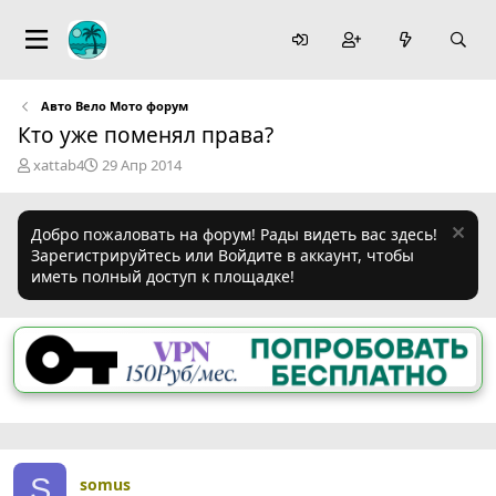
Авто Вело Мото форум
Кто уже поменял права?
А
Д
xattab4
29 Апр 2014
в
а
т
т
о
а
Добро пожаловать на форум! Рады видеть вас здесь!
р
н
Зарегистрируйтесь или Войдите в аккаунт, чтобы
т
а
иметь полный доступ к площадке!
е
ч
м
а
ы
л
а
S
somus