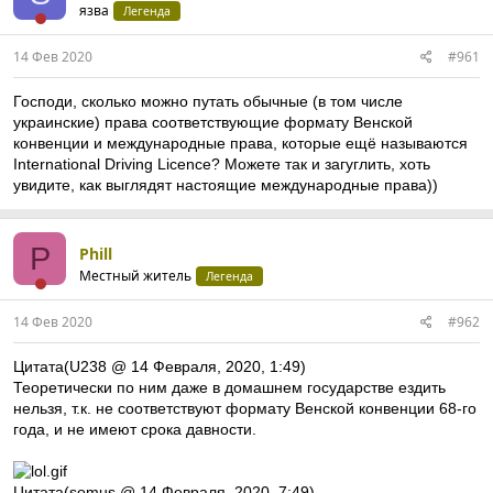
язва
Легенда
14 Фев 2020
#961
Господи, сколько можно путать обычные (в том числе
украинские) права соответствующие формату Венской
конвенции и международные права, которые ещё называются
International Driving Licence? Можете так и загуглить, хоть
увидите, как выглядят настоящие международные права))
P
Phill
Местный житель
Легенда
14 Фев 2020
#962
Цитата(U238 @ 14 Февраля, 2020, 1:49)
Теоретически по ним даже в домашнем государстве ездить
нельзя, т.к. не соответствуют формату Венской конвенции 68-го
года, и не имеют срока давности.
Цитата(somus @ 14 Февраля, 2020, 7:49)