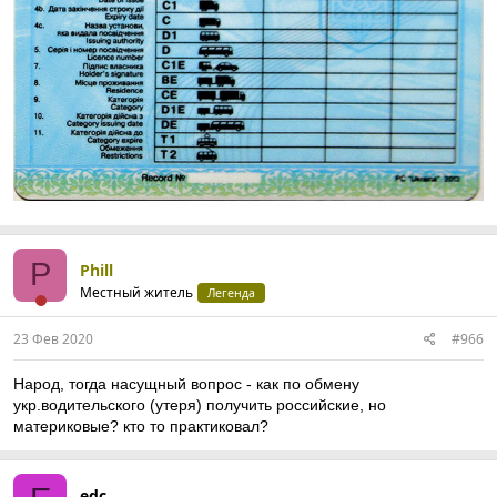
P
Phill
Местный житель
Легенда
23 Фев 2020
#966
Народ, тогда насущный вопрос - как по обмену
укр.водительского (утеря) получить российские, но
материковые? кто то практиковал?
edc