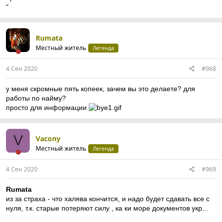
"
Rumata
Местный житель
Легенда
4 Сен 2020
#968
у меня скромные пять копеек, зачем вы это делаете? для
работы по найму?
просто для информации
V
Vacony
Местный житель
Легенда
4 Сен 2020
#969
Rumata
из за страха - что халява кончится, и надо будет сдавать все с
нуля, т.к. старые потеряют силу , ка ки море документов укр...