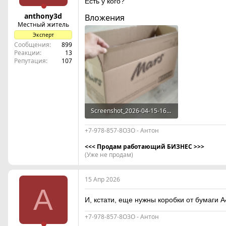
Есть у кого?
anthony3d
Вложения
Местный житель
Эксперт
Сообщения
899
Реакции
13
Репутация
107
Screenshot_2026-04-15-16-51-31-446_com.alensw.PicFolder.png
615.1 KB · Просмотры: 0
+7-978-857-8О3О - Антон
<<< Продам работающий БИЗНЕС >>>
(Уже не продам)
15 Апр 2026
A
И, кстати, еще нужны коробки от бумаги А
+7-978-857-8О3О - Антон