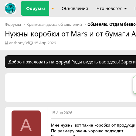
Форумы
Объявления
Что нового?
Форумы
Крымская доска объявлений
Обменяю. Отдам безв
Нужны коробки от Mars и от бумаги 
А
Д
anthony3d
15 Апр 2026
в
а
т
т
о
а
Добро пожаловать на форум! Рады видеть вас здесь! Зареги
р
н
т
а
е
ч
м
а
ы
л
а
15 Апр 2026
A
Мне нужны вот такие коробки от продукци
По размеру очень хорошо подходит.