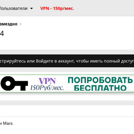
Пользователи
VPN - 150р/мес.
озмездно
А4
стрируйтесь или Войдите в аккаунт, чтобы иметь полный досту
и Mars.