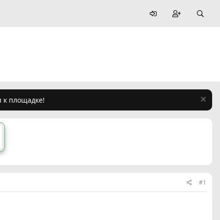
п к площадке!
#1