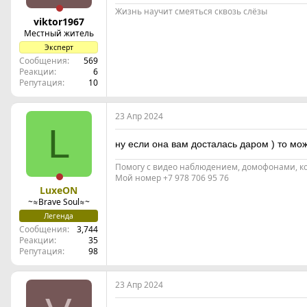
Жизнь научит смеяться сквозь слёзы
viktor1967
Местный житель
Эксперт
Сообщения
569
Реакции
6
Репутация
10
23 Апр 2024
L
ну если она вам досталась даром ) то мож
Помогу с видео наблюдением, домофонами, ко
Мой номер +7 978 706 95 76
LuxeON
~≈Brave Soul≈~
Легенда
Сообщения
3,744
Реакции
35
Репутация
98
23 Апр 2024