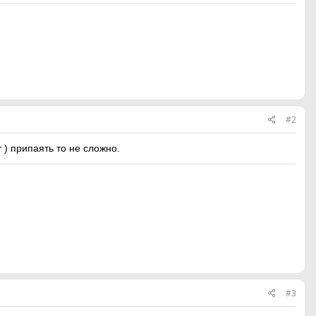
#2
 ) припаять то не сложно.
#3