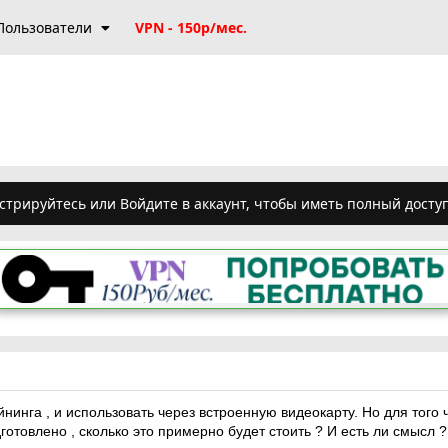
Пользователи
VPN - 150р/мес.
стрируйтесь или Войдите в аккаунт, чтобы иметь полный досту
йнинга , и использовать через встроенную видеокарту. Но для того
дготовлено , сколько это примерно будет стоить ? И есть ли смысл ?