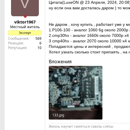
V
Цитата(LuxeON @ 23 Апреля, 2024, 20:08
ну если она вам досталась даром ) то мож
viktor1967
Не даром , хочу купить , работает уже у 
Местный житель
1.P106-100 - аналог 1060 6g около 2000р 
Эксперт
2.cmp30hx - аналог 1660ti около 7000р х
Сообщения
569
3 cmp40hx - аналог 2070 около 10000 х4 
Реакции
6
Попадаются цены и интересней , продают 
Репутация
10
Хотел узнать сколько стоит припаять , на 
Вложения
133.jpg
465.2 KB · Просмотры: 6
Жизнь научит смеяться сквозь слёзы