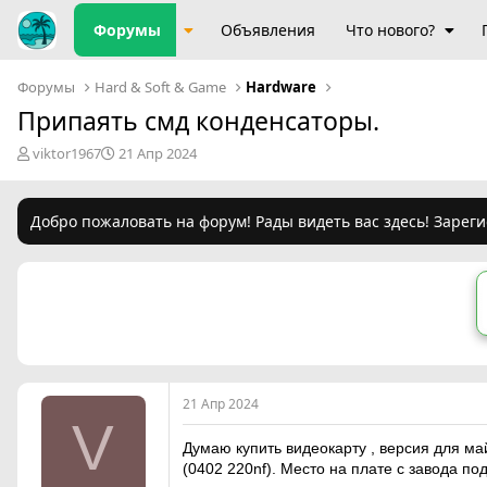
Форумы
Объявления
Что нового?
Форумы
Hard & Soft & Game
Hardware
Припаять смд конденсаторы.
А
Д
viktor1967
21 Апр 2024
в
а
т
т
о
а
Добро пожаловать на форум! Рады видеть вас здесь! Зареги
р
н
т
а
е
ч
м
а
ы
л
а
21 Апр 2024
V
Думаю купить видеокарту , версия для ма
(0402 220nf). Место на плате с завода по