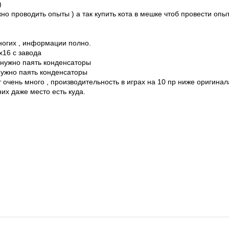
)
но проводить опыты ) а так купить кота в мешке чтоб провести опыт
многих , информации полно.
х16 с завода
4 нужно паять конденсаторы
нужно паять конденсаторы
очень много , производительность в играх на 10 пр ниже оригинал
них даже место есть куда.