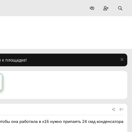
п к площадке!
#1
 чтобы она работала в х16 нужно припаять 24 смд конденсатора