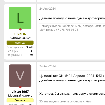
24 Апр 2024
L
Давайте помогу. о цене думаю договоримс
Помогу с видео наблюдением, домофонами, ко
Мой номер +7 978 706 95 76
LuxeON
~≈Brave Soul≈~
Легенда
Сообщения
3,744
Реакции
35
Репутация
98
24 Апр 2024
V
Цитата(LuxeON @ 24 Апреля, 2024, 5:51)
Давайте помогу. о цене думаю договоримс
viktor1967
Хотелось бы узнать примерную стоимость э
Местный житель
Эксперт
Жизнь научит смеяться сквозь слёзы
Сообщения
569