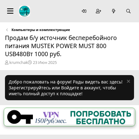
Компьютеры и комплектующие
Продам б/у источник бесперебойного
питания MUSTEK POWER MUST 800
USB480Вт 1000 руб.
А
Д
krumchak
23 Июн 2025
в
а
т
т
о
а
Добро пожаловать на форум! Рады видеть вас здесь!
р
н
Зарегистрируйтесь или Войдите в аккаунт, чтобы
т
а
иметь полный доступ к площадке!
е
ч
м
а
ы
л
а