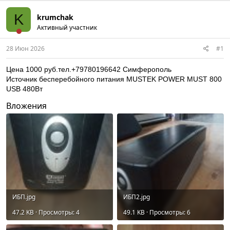
K
krumchak
Активный участник
28 Июн 2026
#1
Цена 1000 руб.тел.+79780196642 Симферополь
Источник бесперебойного питания MUSTEK POWER MUST 800
USB 480Вт
Вложения
ИБП.jpg
ИБП2.jpg
47.2 KB · Просмотры: 4
49.1 KB · Просмотры: 6