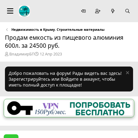
Недвижимость в Крыму. Строительные материалы
Продам емкость из пищевого алюминия
600л. за 24500 руб.
А
Д
ВладимирБП
12 Апр 2023
в
а
т
т
о
а
Добро пожаловать на форум! Рады видеть вас здесь!
р
н
Зарегистрируйтесь или Войдите в аккаунт, чтобы
т
а
иметь полный доступ к площадке!
е
ч
м
а
ы
л
а