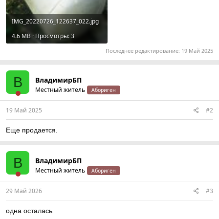
IMG_20220726_122637_022.jpg
4.6 MB · Просмотры: 3
Последнее редактирование:
19 Май 2025
В
ВладимирБП
Местный житель
Абориген
19 Май 2025
#2
Еще продается.
В
ВладимирБП
Местный житель
Абориген
29 Май 2026
#3
одна осталась