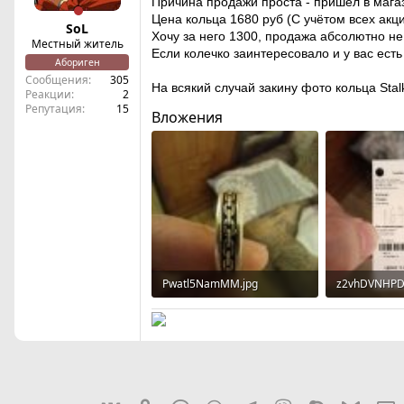
Причина продажи проста - пришел в магаз
Цена кольца 1680 руб (С учётом всех акц
SoL
Хочу за него 1300, продажа абсолютно не
Местный житель
Если колечко заинтересовало и у вас есть
Абориген
Сообщения
305
На всякий случай закину фото кольца Stal
Реакции
2
Репутация
15
Вложения
Pwatl5NamMM.jpg
z2vhDVNHPDc
164.3 KB · Просмотры: 26
174.8 KB · П