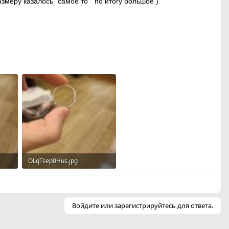
змеру казалось "самое то " по итогу большое )
OLqTsep0Hus.jpg
32
169.3 KB · Просмотры: 31
Войдите или зарегистрируйтесь для ответа.