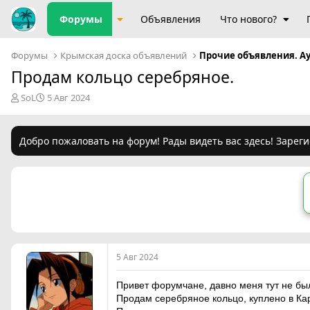
Форумы
Объявления
Что нового?
Форумы
Крымская доска объявлений
Прочие объявления. А
Продам кольцо серебряное.
А
Д
SoL
5 Авг 2024
в
а
т
т
о
а
Добро пожаловать на форум! Рады видеть вас здесь! Зареги
р
н
т
а
е
ч
м
а
ы
л
а
5 Авг 2024
Привет форумчане, давно меня тут не был
Продам серебряное кольцо, куплено в Ка