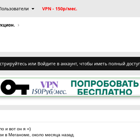
Пользователи
VPN - 150р/мес.
укцион.
стрируйтесь или Войдите в аккаунт, чтобы иметь полный досту
о и вот он я =)
ри в Меганоме, около месяца назад.