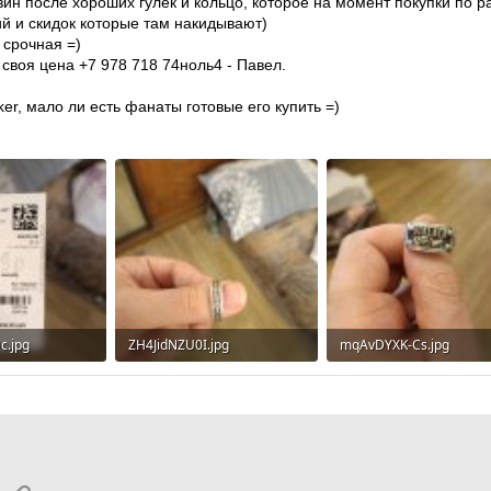
ин после хороших гулек и кольцо, которое на момент покупки по ра
ий и скидок которые там накидывают)
 срочная =)
 своя цена +7 978 718 74ноль4 - Павел.
ker, мало ли есть фанаты готовые его купить =)
.jpg
ZH4JidNZU0I.jpg
mqAvDYXK-Cs.jpg
росмотры: 27
168.7 KB · Просмотры: 33
196.5 KB · Просмотры: 