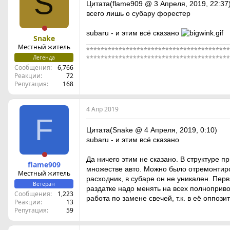
S
Цитата(flame909 @ 3 Апреля, 2019, 22:37
всего лишь о субару форестер
subaru - и этим всё сказано
Snake
Местный житель
****************************************
Легенда
****************************************
Сообщения
6,766
Реакции
72
Репутация
168
4 Апр 2019
F
Цитата(Snake @ 4 Апреля, 2019, 0:10)
subaru - и этим всё сказано
Да ничего этим не сказано. В структуре п
flame909
множестве авто. Можно было отремонтиров
Местный житель
расходник, в субаре он не уникален. Перв
Ветеран
раздатке надо менять на всех полнопривод
Сообщения
1,223
работа по замене свечей, т.к. в её оппоз
Реакции
13
Репутация
59