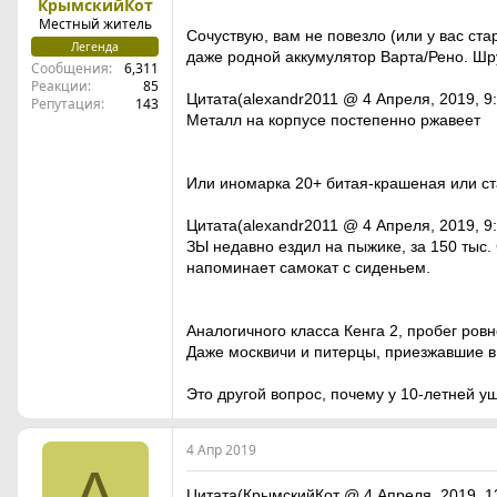
КрымскийКот
Местный житель
Сочуствую, вам не повезло (или у вас ст
Легенда
даже родной аккумулятор Варта/Рено. Шрус
Сообщения
6,311
Реакции
85
Цитата(alexandr2011 @ 4 Апреля, 2019, 9:
Репутация
143
Металл на корпусе постепенно ржавеет
Или иномарка 20+ битая-крашеная или ста
Цитата(alexandr2011 @ 4 Апреля, 2019, 9:
ЗЫ недавно ездил на пыжике, за 150 тыс. 
напоминает самокат с сиденьем.
Аналогичного класса Кенга 2, пробег ровно
Даже москвичи и питерцы, приезжавшие в 
Это другой вопрос, почему у 10-летней 
4 Апр 2019
A
Цитата(КрымскийКот @ 4 Апреля, 2019, 1