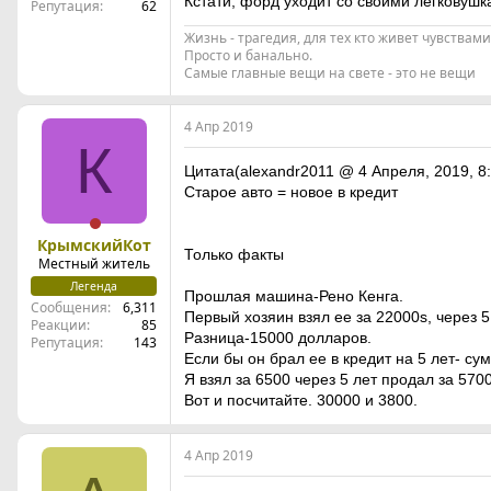
Кстати, форд уходит со своими легковушка
Репутация
62
Жизнь - трагедия, для тех кто живет чувствам
Просто и банально.
Самые главные вещи на свете - это не вещи
4 Апр 2019
К
Цитата(alexandr2011 @ 4 Апреля, 2019, 8:
Старое авто = новое в кредит
КрымскийКот
Только факты
Местный житель
Легенда
Прошлая машина-Рено Кенга.
Сообщения
6,311
Первый хозяин взял ее за 22000s, через 5
Реакции
85
Разница-15000 долларов.
Репутация
143
Если бы он брал ее в кредит на 5 лет- су
Я взял за 6500 через 5 лет продал за 57
Вот и посчитайте. 30000 и 3800.
4 Апр 2019