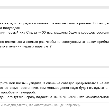
 в кредит в предмаксималке. За нал он стоит в районе 900 тыс., 
За полуседан.
или первый Киа Сид за ~400 тыс, машины будут в хорошем состоянии
жно сломаться и сколько раз, чтобы по совокупным затратам прибл
 авто в течении первых пары лет?
те мои посты - увидите, я очень не советую кредитоваться на авто
ответствует состоянию, тем меньше денег надо будет вкладывать. Н
ы приобрели геморрой.
данного тут же - сразу падает на 10-20 %. -30% - это максимальная
и и комедия для тех, кто живет умом. (Жан де Лабрюйер)