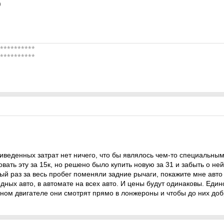
)
**********
**********
риведенных затрат нет ничего, что бы являлось чем-то специальным
ать эту за 15к, но решено было купить новую за 31 и забыть о ней
ый раз за весь пробег поменяли задние рычаги, покажите мне авто 
ных авто, в автомате на всех авто. И цены будут одинаковы. Единс
итном двигателе они смотрят прямо в лонжероны и чтобы до них доб