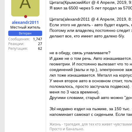
A
Цитата(КрымскийКот @ 4 Апреля, 2019, 9
Я взял за 6500 через 5 лет продал за 57
Цитата(alexandr2011 @ 4 Апреля, 2019, 8:
alexandr2011
Если этого не делать - авто будет ездить
Местный житель
Поэтому или владелец постоянно следит за
Ветеран
делают все, кто имеет авто далеко б/у.
Сообщения
1,747
Реакции
27
Репутация
62
не в обиду, связь улавливаете?
И даже не о том речь. Авто изнашивается.
геометрии. И постоянно вылезает что то н
соединений (валы и пр.), электронное заж
лкп тоже изнашивается. Металл на корпус
У меня второе авто в основном стоит, тол
поломалось, просто застучала подвеска). 
меня по 3 часа времени).
Другими словами, старый авто можно "донаш
ЗЫ недавно ездил на пыжике, за 150 тыс. С
напоминает самокат с сиденьем. Если тако
Жизнь - трагедия, для тех кто живет чувствам
Просто и банально.