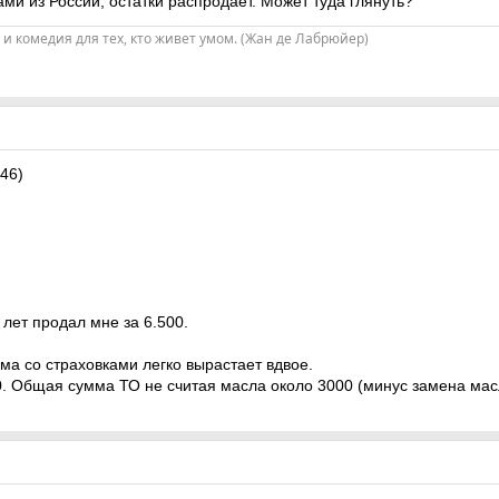
ми из России, остатки распродает. Может туда глянуть?
и и комедия для тех, кто живет умом. (Жан де Лабрюйер)
46)
 лет продал мне за 6.500.
мма со страховками легко вырастает вдвое.
00. Общая сумма ТО не считая масла около 3000 (минус замена ма