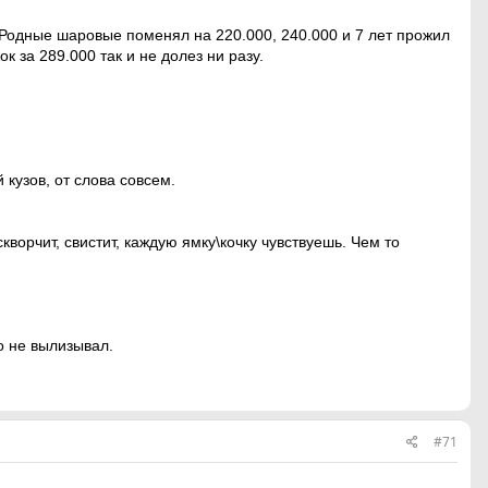
 Родные шаровые поменял на 220.000, 240.000 и 7 лет прожил
к за 289.000 так и не долез ни разу.
кузов, от слова совсем.
кворчит, свистит, каждую ямку\кочку чувствуешь. Чем то
о не вылизывал.
#71