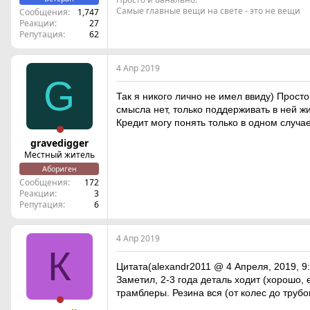
Самые главные вещи на свете - это не вещи
Сообщения
1,747
Реакции
27
Репутация
62
4 Апр 2019
G
Так я никого лично не имел ввиду) Просто
смысла нет, только поддерживать в ней ж
Кредит могу понять только в одном случа
gravedigger
Местный житель
Абориген
Сообщения
172
Реакции
3
Репутация
6
4 Апр 2019
К
Цитата(alexandr2011 @ 4 Апреля, 2019, 9:
Заметил, 2-3 года деталь ходит (хорошо, 
трамблеры. Резина вся (от колес до трубо