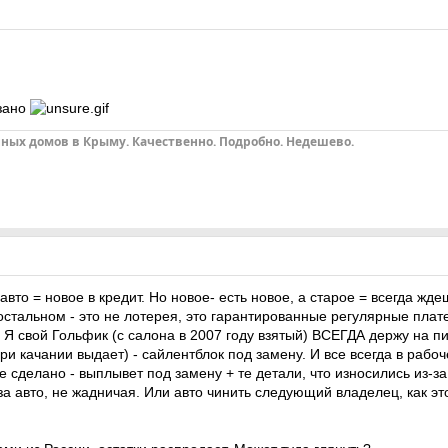
азано
ных домов в Крыму. Качественно. Подробно. Недешево.
вто = новое в кредит. Но новое- есть новое, а старое = всегда жде
 остальном - это не лотерея, это гарантированные регулярные плат
. Я свой Гольфик (с салона в 2007 году взятый) ВСЕГДА держу на пи
и качании выдает) - сайлентблок под замену. И все всегда в рабоч
е сделано - выплывет под замену + те детали, что износились из-з
а авто, не жадничая. Или авто чинить следующий владелец, как э