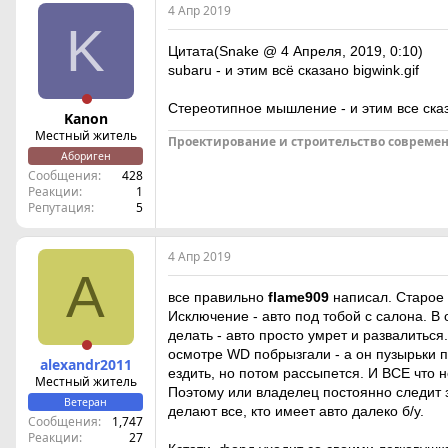
4 Апр 2019
K
Цитата(Snake @ 4 Апреля, 2019, 0:10)
subaru - и этим всё сказано bigwink.gif
Стереотипное мышление - и этим все ск
Kanon
Местный житель
Проектирование и строительство современ
Абориген
Сообщения
428
Реакции
1
Репутация
5
4 Апр 2019
A
все правильно
flame909
написал. Старое а
Исключение - авто под тобой с салона. В
делать - авто просто умрет и развалиться
осмотре WD побрызгали - а он пузырьки пр
alexandr2011
ездить, но потом рассыпется. И ВСЕ что н
Местный житель
Поэтому или владелец постоянно следит з
Ветеран
делают все, кто имеет авто далеко б/у.
Сообщения
1,747
Реакции
27