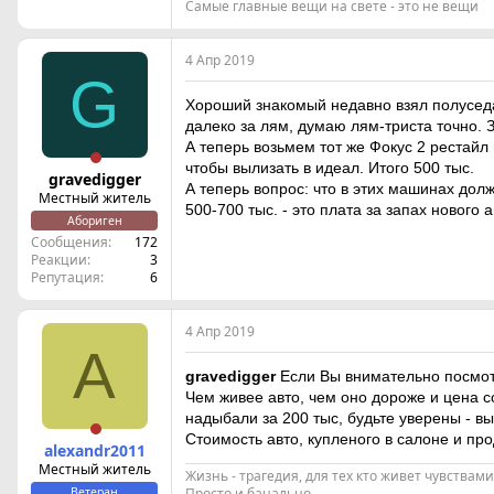
Самые главные вещи на свете - это не вещи
4 Апр 2019
G
Хороший знакомый недавно взял полуседан
далеко за лям, думаю лям-триста точно. 
А теперь возьмем тот же Фокус 2 рестайл 
чтобы вылизать в идеал. Итого 500 тыс.
gravedigger
А теперь вопрос: что в этих машинах дол
Местный житель
500-700 тыс. - это плата за запах нового
Абориген
Сообщения
172
Реакции
3
Репутация
6
4 Апр 2019
A
gravedigger
Если Вы внимательно посмотри
Чем живее авто, чем оно дороже и цена со
надыбали за 200 тыс, будьте уверены - в
Стоимость авто, купленого в салоне и про
alexandr2011
Местный житель
Жизнь - трагедия, для тех кто живет чувствам
Ветеран
Просто и банально.