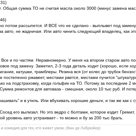
:31)
00. Общая сумма ТО не считая масла около 3000 (минус замена ма
46)
, но потом рассыпется. И ВСЕ что не сделано - выплывет под замену
 авто, не жадничая. Или авто чинить следующий владелец, как это 
 Все и по частям. Неравномерно. У меня на втором старом авто пос
овое под замену. Заметил, 2-3 года деталь ходит (хорошо, если хо
игание, катушки, трамблеры. Резина вся (от колес до трубок бензос
е постепенно ржавеет, местами рвется, местами пучится "штукатур
ько на подстраховку, когда гольфик на ТО. Потому за последние 2 
Сумма ремонтов для автоваза - смешная, около 10 тыс руб. И потер
ивать" и в утиль. Или вбухивать хорошие деньги, и так же как с су
осед его вылизал. Но это ведро с болтами, которое ездит. Гремит, 
й уровень авто устраивает - то можно и бу за 200 тыс брать.
и и комедия для тех, кто живет умом. (Жан де Лабрюйер)