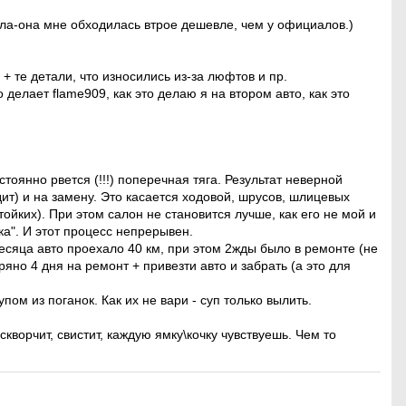
сла-она мне обходилась втрое дешевле, чем у официалов.)
 + те детали, что износились из-за люфтов и пр.
делает flame909, как это делаю я на втором авто, как это
тоянно рвется (!!!) поперечная тяга. Результат неверной
дит) и на замену. Это касается ходовой, шрусов, шлицевых
тойких). При этом салон не становится лучше, как его не мой и
ка". И этот процесс непрерывен.
месяца авто проехало 40 км, при этом 2жды было в ремонте (не
яно 4 дня на ремонт + привезти авто и забрать (а это для
пом из поганок. Как их не вари - суп только вылить.
скворчит, свистит, каждую ямку\кочку чувствуешь. Чем то