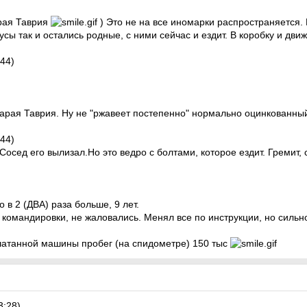
арая Таврия
) Это не на все иномарки распространяется.
ы так и остались родные, с ними сейчас и ездит. В коробку и движо
44)
рая Таврия. Ну не "ржавеет постепенно" нормально оцинкованный 
44)
Сосед его вылизал.Но это ведро с болтами, которое ездит. Гремит, с
 в 2 (ДВА) раза больше, 9 лет.
командировки, не жаловались. Менял все по инструкции, но сильн
ушатанной машины пробег (на спидометре) 150 тыс
3:28)