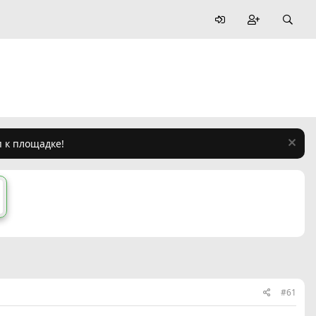
п к площадке!
#61