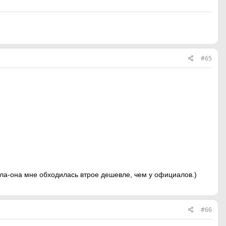
#65
сла-она мне обходилась втрое дешевле, чем у официалов.)
#66