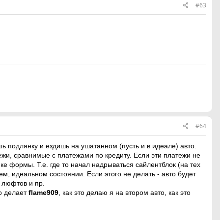
#63
#64
шь подлянку и ездишь на ушатанном (пусть и в идеале) авто.
ежи, сравнимые с платежами по кредиту. Если эти платежи не
ке формы. Т.е. где то начал надрываться сайлентблок (на тех
ем, идеальном состоянии. Если этого не делать - авто будет
а люфтов и пр.
то делает
flame909
, как это делаю я на втором авто, как это