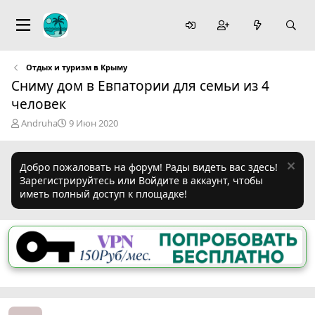
Отдых и туризм в Крыму
Сниму дом в Евпатории для семьи из 4
человек
А
Д
Andruha
9 Июн 2020
в
а
т
т
о
а
Добро пожаловать на форум! Рады видеть вас здесь!
р
н
Зарегистрируйтесь или Войдите в аккаунт, чтобы
т
а
иметь полный доступ к площадке!
е
ч
м
а
ы
л
а