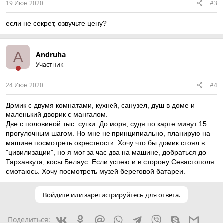
19 Июн 2020
#3
если не секрет, озвучьте цену?
A
Andruha
Участник
24 Июн 2020
#4
Домик с двумя комнатами, кухней, санузел, душ в доме и
маленький дворик с мангалом.
Две с половиной тыс. сутки. До моря, судя по карте минут 15
прогулочным шагом. Но мне не принципиально, планирую на
машине посмотреть окрестности. Хочу что бы домик стоял в
"цивилизации", но я мог за час два на машине, добраться до
Тарханкута, косы Беляус. Если успею и в сторону Севастополя
смотаюсь. Хочу посмотреть музей береговой батареи.
Войдите или зарегистрируйтесь для ответа.
Вконтакте
Одноклассники
Mail.ru
WhatsApp
Telegram
Viber
Skype
Gmail
Поделиться: