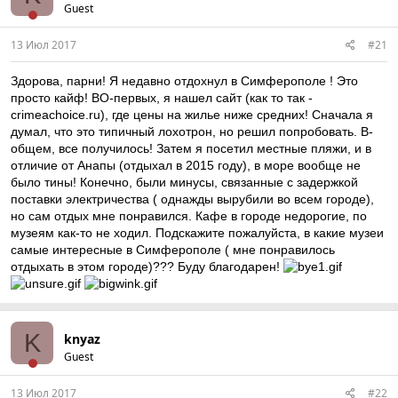
Guest
13 Июл 2017
#21
Здорова, парни! Я недавно отдохнул в Симферополе ! Это
просто кайф! ВО-первых, я нашел сайт (как то так -
crimeachoice.ru), где цены на жилье ниже средних! Сначала я
думал, что это типичный лохотрон, но решил попробовать. В-
общем, все получилось! Затем я посетил местные пляжи, и в
отличие от Анапы (отдыхал в 2015 году), в море вообще не
было тины! Конечно, были минусы, связанные с задержкой
поставки электричества ( однажды вырубили во всем городе),
но сам отдых мне понравился. Кафе в городе недорогие, по
музеям как-то не ходил. Подскажите пожалуйста, в какие музеи
самые интересные в Симферополе ( мне понравилось
отдыхать в этом городе)??? Буду благодарен!
K
knyaz
Guest
13 Июл 2017
#22