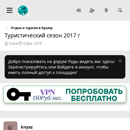
Отдых и туризм в Крыму
Туристический сезон 2017 г
А
Д
Zuker
8 Дек 2016
в
а
т
т
о
а
Добро пожаловать на форум! Рады видеть вас здесь!
р
н
Зарегистрируйтесь или Войдите в аккаунт, чтобы
т
а
иметь полный доступ к площадке!
е
ч
м
а
ы
л
а
K
knyaz