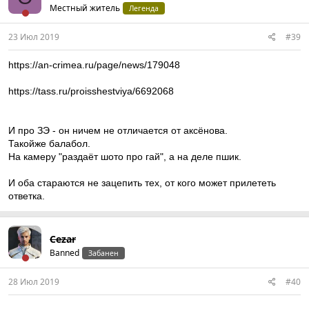
Местный житель
Легенда
23 Июл 2019
#39
https://an-crimea.ru/page/news/179048
https://tass.ru/proisshestviya/6692068
И про ЗЭ - он ничем не отличается от аксёнова.
Такойже балабол.
На камеру "раздаёт шото про гай", а на деле пшик.
И оба стараются не зацепить тех, от кого может прилететь
ответка.
Cezar
Banned
Забанен
28 Июл 2019
#40