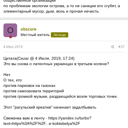
общественной организации
по проблемам экологии острова, а то не санкции его сгубят, а
элементарный мусор, дым, вонь и прочая нечисть.
O
obscure
Местный житель
Легенда
4 Июл 2019
#37
Цитата(Cezar @ 4 Июля, 2019, 17:24)
Это вы снова о латентных украинцах в третьем колене?
Нет.
О тех, кто:
против парковок на газонах
против самозахвата территорий
против громкой музыки, раздающейся возле торговых точек.
Этот "рагульский креатив" начинает задалбывать.
Свежачка вам в ленту -
https://yandex.ru/turbo?
text=https%3A%2F%2F...e-koktebelya%2F