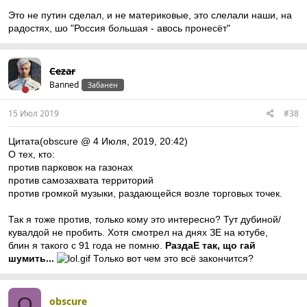
Это не путин сделал, и не материковые, это слелали наши, на
радостях, шо "Россия большая - авось пронесёт"
Cezar
Banned
Забанен
15 Июл 2019
#38
Цитата(obscure @ 4 Июля, 2019, 20:42)
О тех, кто:
против парковок на газонах
против самозахвата территорий
против громкой музыки, раздающейся возле торговых точек.
Так я тоже против, только кому это интересно? Тут дубиной/
кувалдой не пробить. Хотя смотрел на днях ЗЕ на ютубе,
блин я такого с 91 года не помню.
РаздаЕ так, що гай
шумить...
Только вот чем это всё закончится?
O
obscure