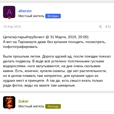
A
altersin
Местный житель
Ветеран
19 Апр 2019
#32
Цитата(старыйтрубочист @ 31 Марта, 2019, 20:00)
А вот на Тарханкуте даже без купания походить, посмотреть,
пофотографировать.
Были прошлым летом. Дорога адский ад, после поездки поехал
делать подвеску. В воде всё устелено толстенными густыми
водорослями, ноги запутываются, на дне очень скользкие
камни. Есть, конечно, купели-оазисы, где нет растительности,
но в целом плавать там неприятно, для купания одно из
худших мест в принципе. А так да, есть смысл ехать только
ради фоток, виды на закате там шикарные.
Zuker
Местный житель
Легенда