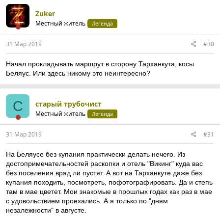
Zuker
Местный житель
Легенда
31 Мар 2019
#30
Начал прокладывать маршрут в сторону Тарханкута, косы
Беляус. Или здесь никому это неинтересно?
С
старый трубочист
Местный житель
Легенда
31 Мар 2019
#31
На Беляусе без купания практически делать нечего. Из
достопримечательностей раскопки и отель "Викинг" куда вас
без поселения вряд ли пустят. А вот на Тарханкуте даже без
купания походить, посмотреть, пофотографировать. Да и степь
там в мае цветет. Мои знакомые в прошлых годах как раз в мае
с удовольствием проехались. А я только по "дням
незалежности" в августе.