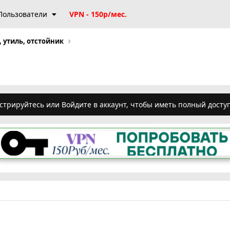
Пользователи
VPN - 150р/мес.
, утиль, отстойник
стрируйтесь или Войдите в аккаунт, чтобы иметь полный досту