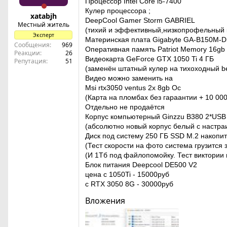
Процессор Intel Core i5-7400
Кулер процессора ;
xatabjh
DeepCool Gamer Storm GABRIEL
Местный житель
(тихий и эффективный,низкопрофельный к
Эксперт
Материнская плата Gigabyte GA-B150M-
Сообщения
969
Оперативная память Patriot Memory 16g
Реакции
26
Видеокарта GeForce GTX 1050 Ti 4 ГБ
Репутация
51
(заменён штатный кулер на тихоходный be
Видео можно заменить на
Msi rtx3050 ventus 2x 8gb Oc
(Карта на пломбах без гараантии + 10 00
Отдельно не продаётся
Корпус компьютерный Ginzzu B380 2*USB
(абсолютно новый корпус белый с настра
Диск под систему 250 ГБ SSD M.2 накопи
(Тест скорости на фото система грузится 
(И 1Тб под файлопомойку. Тест виктории 
Блок питания Deepcool DE500 V2
цена с 1050Ti - 15000руб
с RTX 3050 8G - 30000руб
Вложения