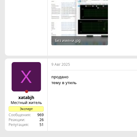
Без имени.jpg
628.9 KB · Просмотры: 9
9 Авг 2025
X
продано
тему в утиль
xatabjh
Местный житель
Эксперт
Сообщения
969
Реакции
26
Репутация
51