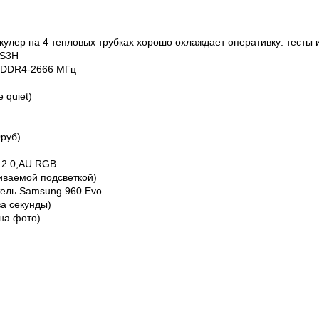
улер на 4 тепловых трубках хорошо охлаждает оперативку: тесты 
DS3H
b DDR4-2666 МГц
 quiet)
0руб)
 2.0,AU RGB
иваемой подсветкой)
тель Samsung 960 Evo
за секунды)
на фото)