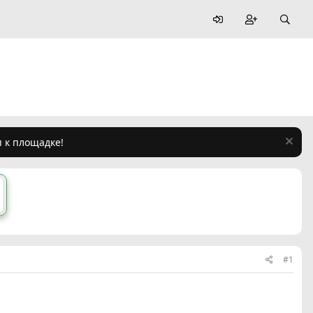
п к площадке!
#1