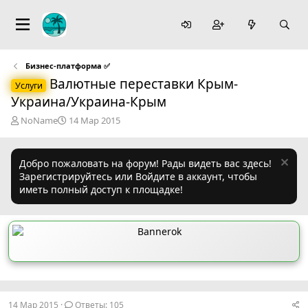
Бизнес-платформа ✅️
Валютные переставки Крым-
Услуги
Украина/Украина-Крым
А
Д
NoName
14 Мар 2015
в
а
т
т
о
а
Добро пожаловать на форум! Рады видеть вас здесь!
р
н
Зарегистрируйтесь или Войдите в аккаунт, чтобы
т
а
иметь полный доступ к площадке!
е
ч
м
а
ы
л
а
14 Мар 2015
Ответы: 105