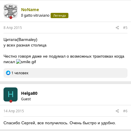
NoName
Il gatto vitruviano
Легенда
8 Апр 2015
#5
Цитата(Barmaley)
у всех разная столица
Честно говоря даже не подумал о возможных трактовках когда
писал
Р
1 человек
е
а
к
ц
H
Helga80
и
Guest
и
:
14 Апр 2015
#6
Спасибо Сергей, все получилось. Очень быстро и удобно.