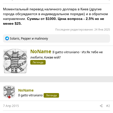
Моментальный перевод наличного доллара в Киев (другие
города обсуждаются в индивидуальном порядке) и в обратном
направлении.
Суммы от $1000. Цена вопроса - 2.5% но не
менее $25.
Последнее редактирование:
24 Янв 2025
Р
Solaris
,
Pepper
и
malinoviy
е
а
к
А
NoName
Il gatto vitruviano
·
Из
Як тебе не
ц
в
любити, Києве мій?
и
т
и
Легенда
о
:
р
NoName
Il gatto vitruviano
Легенда
7 Апр 2015
#2