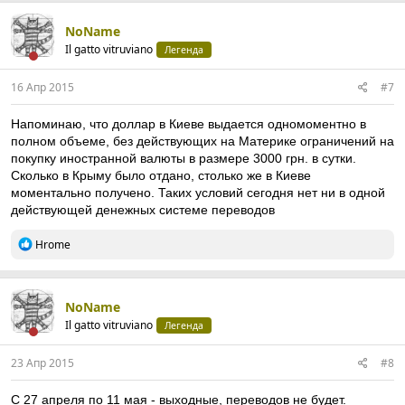
NoName
Il gatto vitruviano
Легенда
16 Апр 2015
#7
Напоминаю, что доллар в Киеве выдается одномоментно в
полном объеме, без действующих на Материке ограничений на
покупку иностранной валюты в размере 3000 грн. в сутки.
Сколько в Крыму было отдано, столько же в Киеве
моментально получено. Таких условий сегодня нет ни в одной
действующей денежных системе переводов
Р
Hrome
е
а
к
ц
NoName
и
Il gatto vitruviano
Легенда
и
:
23 Апр 2015
#8
C 27 апреля по 11 мая - выходные, переводов не будет.