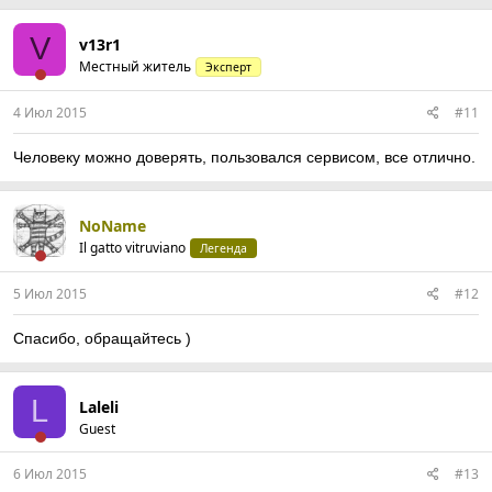
а
к
ц
V
v13r1
и
Местный житель
Эксперт
и
:
4 Июл 2015
#11
Человеку можно доверять, пользовался сервисом, все отлично.
NoName
Il gatto vitruviano
Легенда
5 Июл 2015
#12
Спасибо, обращайтесь )
L
Laleli
Guest
6 Июл 2015
#13