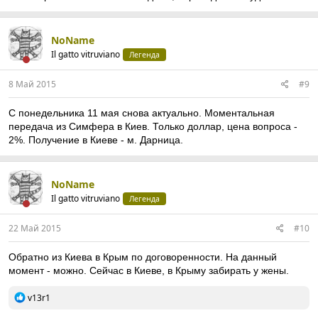
NoName
Il gatto vitruviano
Легенда
8 Май 2015
#9
С понедельника 11 мая снова актуально. Моментальная
передача из Симфера в Киев. Только доллар, цена вопроса -
2%. Получение в Киеве - м. Дарница.
NoName
Il gatto vitruviano
Легенда
22 Май 2015
#10
Обратно из Киева в Крым по договоренности. На данный
момент - можно. Сейчас в Киеве, в Крыму забирать у жены.
Р
v13r1
е