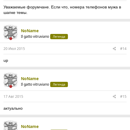
Уважаемые форумчане. Если что, номера телефонов мужа в
шапке темы.
NoName
Il gatto vitruviano
Легенда
20 Июл 2015
#14
up
NoName
Il gatto vitruviano
Легенда
17 Авг 2015
#15
актуально
NoName