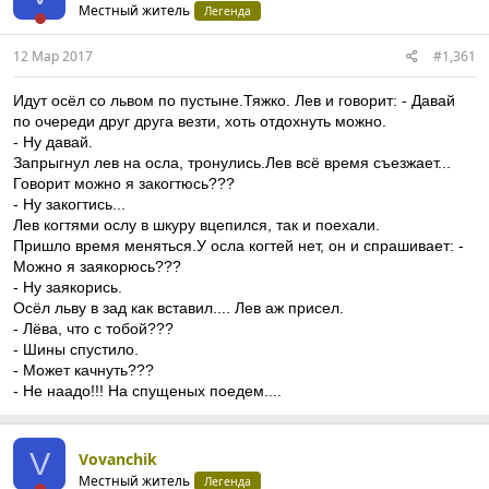
Местный житель
Легенда
12 Мар 2017
#1,361
Идут осёл со львом по пустыне.Тяжко. Лев и говорит: - Давай
по очереди друг друга везти, хоть отдохнуть можно.
- Ну давай.
Запрыгнул лев на осла, тронулись.Лев всё время съезжает...
Говорит можно я закогтюсь???
- Ну закогтись...
Лев когтями ослу в шкуру вцепился, так и поехали.
Пришло время меняться.У осла когтей нет, он и спрашивает: -
Можно я заякорюсь???
- Ну заякорись.
Осёл льву в зад как вставил.... Лев аж присел.
- Лёва, что с тобой???
- Шины спустило.
- Может качнуть???
- Не наадо!!! На спущеных поедем....
V
Vovanchik
Местный житель
Легенда