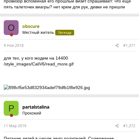
провизор вспоминая его прошлый визит спрашивает: что еще
пять талеточек виагры? нет крем для рук, девки не пришли
O
obscure
Местный житель
Легенда
9 Ноя 2018
#1,371
для тех, у кого модем на 14400
/style_images/CaliV6/read_more.gif
P
partalstalina
Пpохожий
11 Мар 2019
#1,372
Питание детей в школе дело родителей. Содержание