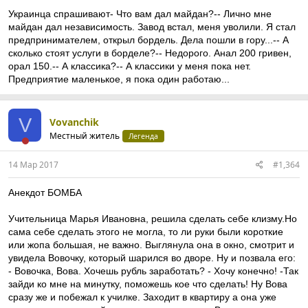
Украинца спрашивают- Что вам дал майдан?-- Лично мне
майдан дал независимость. Завод встал, меня уволили. Я стал
предпринимателем, открыл бордель. Дела пошли в гору...-- А
сколько стоят услуги в борделе?-- Недорого. Анал 200 гривен,
орал 150.-- А классика?-- А классики у меня пока нет.
Предприятие маленькое, я пока один работаю...
V
Vovanchik
Местный житель
Легенда
14 Мар 2017
#1,364
Анекдот БОМБА
Учительница Марья Ивановна, решила сделать себе клизму.Но
сама себе сделать этого не могла, то ли руки были короткие
или жопа большая, не важно. Выглянула она в окно, смотрит и
увидела Вовочку, который шарился во дворе. Ну и позвала его:
- Вовочка, Вова. Хочешь рубль заработать? - Хочу конечно! -Так
зайди ко мне на минутку, поможешь кое что сделать! Ну Вова
сразу же и побежал к училке. Заходит в квартиру а она уже