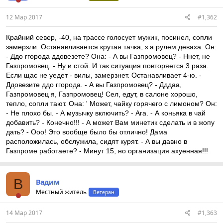
12 Мар 2017
#1,362
Крайний север, -40, на трассе голосует мужик, посинел, сопли
замерзли. Останавливается крутая тачка, з а рулем деваха. Он:
- Ддо ггорода ддовезете? Она: - А вы Газпромовец? - Ннет, не
Газпромовец. - Ну и стой. И так ситуация повторяется 3 раза.
Если щас не уедет - вилы, замерзнет. Останавливает 4-ю. -
Ддовезите ддо ггорода. - А вы Газпромовец? - Дддаа,
Газпромовец я, Газпромовец! Сел, едут, в салоне хорошо,
тепло, сопли тают. Она: ' Может, чайку горячего с лимоном? Он:
- Не плохо бы. - А музычку включить? - Ага. - А коньяка в чай
добавить? - Конечно!!! - А может Вам минетик сделать и в жопу
дать? - Ооо! Это вообще было бы отлично! Дама
расположилась, обслужила, сидят курят. - А вы давно в
Газпроме работаете? - Минут 15, но организация ахуенная!!!
В
Вадим
Местный житель
Ветеран
14 Мар 2017
#1,363