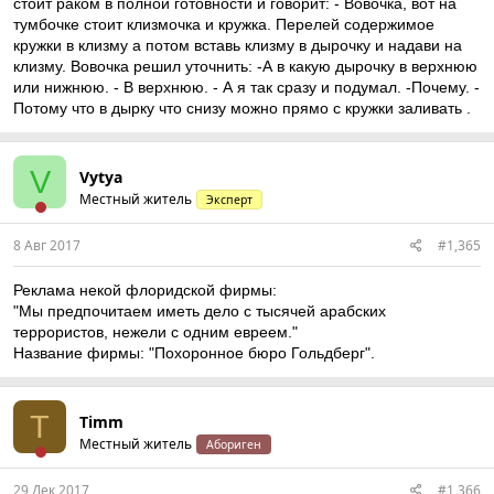
стоит раком в полной готовности и говорит: - Вовочка, вот на
тумбочке стоит клизмочка и кружка. Перелей содержимое
кружки в клизму а потом вставь клизму в дырочку и надави на
клизму. Вовочка решил уточнить: -А в какую дырочку в верхнюю
или нижнюю. - В верхнюю. - А я так сразу и подумал. -Почему. -
Потому что в дырку что снизу можно прямо с кружки заливать .
V
Vytya
Местный житель
Эксперт
8 Авг 2017
#1,365
Реклама некой флоридской фирмы:
"Мы предпочитаем иметь дело с тысячей арабских
террористов, нежели с одним евреем."
Название фирмы: "Похоронное бюро Гольдберг".
T
Timm
Местный житель
Абориген
29 Дек 2017
#1,366