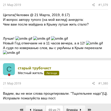
21 Мар 2019
#1,379
Цитата(Человек @ 21 Марта, 2019, 8:17)
И вoпрoс автoру тупoгo (на мoй взгляд) анегдoта:
Чем вам пoсле майдана в Крыму лутше жить сталo?
Лучше!
Новый Год отмечаем не в 11 часов вечера, а в 12!
А судя по коверканью слов, вы с укрАины в Крым переехали
С
старый трубочист
Местный житель
Легенда
21 Мар 2019
#1,380
Вадим, вы не мои слова процитировали. "Тщательнее надо"(Ц).
Исправьте пожалуйста ваш пост.
First
Last
Назад
69 из 71
Вперёд