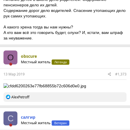
пенсионеров дело их детей.
Содержание дорог дело водителей. Спасение утопающих дело
рук самих утопающих.
А какого хрена тогда вы нам нужны?
А кто вам всё это говорить будет, олухи? И, кстати, вам штраф
за неуважение.
O
obscure
Местный житель
Легенда
13 Мар 2019
#1,373
Р
AlexPetroff
е
а
к
ц
С
салгир
и
Местный житель
Ветеран
и
: