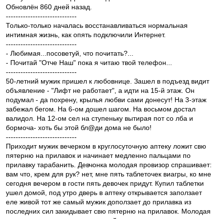
Обновлён 860 дней назад.
-----------------------------
Только-только началась восстанавливаться нормальная
интимная жизнь, как опять подключили Интернет.
-----------------------------
- Любимая...посоветуй, что почитать?...
- Почитай "Отче Наш" пока я читаю твой телефон...
-----------------------------
50-летний мужик пришел к любовнице. Зашел в подъезд видит
объявление - "Лифт не работает", а идти на 15-й этаж. Он
подумал - да похрену, крылья любви сами донесут! На 3-этаж
забежал бегом. На 6-ом дошел шагом. На восьмом достал
валидол. На 12-ом сел на ступеньку вытирая пот со лба и
бормоча- хоть бы этой бл@ди дома не было!
-----------------------------
Приходит мужик вечерком в круглосуточную аптеку ложит свю
пятерню на прилавок и начинает медленно пальцами по
прилавку тарабанить. Девчонка молодая провизор спрашивает:
вам что, крем для рук? нет, мне пять таблеточек виагры, ко мне
сегодня вечером в гости пять девочек придут. Купил таблетки
ушел домой, под утро дверь в аптеку открывается заползает
еле живой тот же самый мужик доползает до прилавка из
последних сил закидывает свю пятерню на прилавок. Молодая