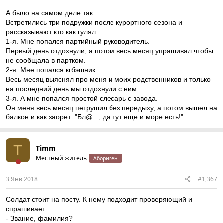
А было на самом деле так:
Встретились три подружки после курортного сезона и
рассказывают кто как гулял.
1-я. Мне попался партийный руководитель.
Первый день отдохнули, а потом весь месяц упрашивал чтобы
не сообщала в партком.
2-я. Мне попался кгбэшник.
Весь месяц выяснял про меня и моих родственников и только
на последний день мы отдохнули с ним.
3-я. А мне попался простой слесарь с завода.
Он меня весь месяц петрушил без передыху, а потом вышел на
балкон и как заорет: "Бл@..., да тут еще и море есть!"
T
Timm
Местный житель
Абориген
3 Янв 2018
#1,367
Солдат стоит на посту. К нему подходит проверяющий и
спрашивает:
- Звание, фамилия?