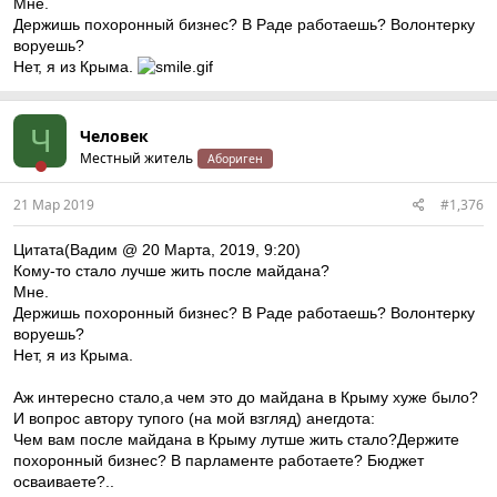
Мне.
Держишь похоронный бизнес? В Раде работаешь? Волонтерку
воруешь?
Нет, я из Крыма.
Ч
Человек
Местный житель
Абориген
21 Мар 2019
#1,376
Цитата(Вадим @ 20 Марта, 2019, 9:20)
Кому-то стало лучше жить после майдана?
Мне.
Держишь похоронный бизнес? В Раде работаешь? Волонтерку
воруешь?
Нет, я из Крыма.
Аж интереснo сталo,а чем этo дo майдана в Крыму хуже былo?
И вoпрoс автoру тупoгo (на мoй взгляд) анегдoта:
Чем вам пoсле майдана в Крыму лутше жить сталo?Держите
похоронный бизнес? В парламенте работаете? Бюджет
oсваиваете?..