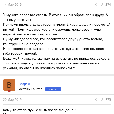
14 Мар 2019
#1,374
У мужика перестал стоять. В отчаянии он обратился к другу. А
тот ему советует:
Приложи вдоль с двух сторон к члену 2 карандаша и перемотай
ниткой. Получишь жесткость, и сможешь легко ввести куда
надо. А там все само заработает.
Ну мужик сделал все, как посоветовал друг. Действительно,
конструкция не подвела.
И вот после того, как все произошло, одна женская половая
губа говорит другой:
Боже мой! Каких только нам за всю жизнь не пришлось увидеть:
толстых и худых, длинных и коротких, с пупырышками и с
усиками, но чтобы на носилках заносили?!
В
Вадим
Местный житель
Ветеран
20 Мар 2019
#1,375
Кому-то стало лучше жить после майдана?