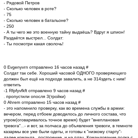
- Рядовой Петров
- Сколько человек в роте?
- 75
- Сколько человек в батальоне?
- 250
- А ты чего же это военную тайну выдаёшь? Вдруг я шпион!
Раздаётся выстрел... Солдат:
- Ты посмотри какая сволочь!
0 Evgenyvrn отправлено 16 часов назад #
Солдат так себе. Хороший часовой ОДНОГО проверяющего
должен был ещё на подходе завалить, а не 314здеть с ним!
ответить
-1 Rfpfyvfkft отправлено 9 часов назад #
. пропустили опосля 3(тройки)
0 Ahrem отправлено 15 часов назад #
- это напомнило проверку, как во времена службы в армии:
вечером, перед отбоем доводилось до личного состава, что
утром(оговаривалось точное время) будет "внеплановая
тревога"...- и вот, за полчаса до объявления тревоги, в темноте
казармы все уже были одеты, и готовы к "низкому старту"-
далее команда , построение, и на плац. Командование полка с