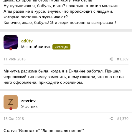
дама, которой ты отбил мою карту, уже была!
Ну жульничаю я, бабуль, и что? нахально ответил мальчик.
А ты разве не в курсе, внучек, что происходит с людьми,
которые постоянно жульничают?
Конечно, знаю, бабуль! Эти люди постоянно выигрывают!
ad0tv
Местный житель
Легенда
11 Июн 2018
#1,369
Минутка расизма была, когда я в Билайне работал. Пришел
чернокожий тип симку заменить, а ему сказали, что она не на
него оформлена, приходите с хозяином.
Z
zevriev
Участник
13 Окт 2018
#1,370
Статус "Вконтакте" "Да не посадят меня!".