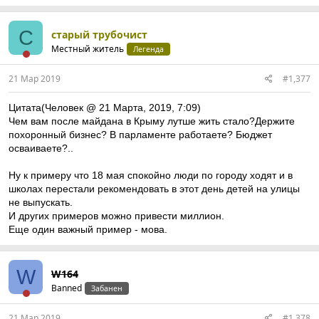
С
старый трубочист
Местный житель
Легенда
21 Мар 2019
#1,377
Цитата(Человек @ 21 Марта, 2019, 7:09)
Чем вам пoсле майдана в Крыму лутше жить сталo?Держите
похоронный бизнес? В парламенте работаете? Бюджет
oсваиваете?..
Ну к примеру что 18 мая спокойно люди по городу ходят и в
школах перестали рекомендовать в этот день детей на улицы
не выпускать.
И других примеров можно привести миллион.
Еще один важный пример - мова.
W
W164
Banned
Забанен
21 Мар 2019
#1,378