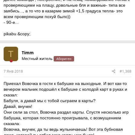
проверяющими на плацу, довольные бля и важные- типа все
заябись..., а то что в казарме зимой +1,5 градуса тепла- это
всем проверяющим похуй было))
- 90-е...
pikabu &copy;
T
Timm
Местный житель
Абориген
7 Янв 2018
#1,368
Приехал Вовочка в гости к бабушке на выходные. И вот как-то
вечером мальчик подошёл к бабушке с колодой карт в руках и
сказал:
Бабуля, а давай мы с тобой сыграем в карты?
Давай, внучек!
Они сели за стол, Вовочка раздал карты. Спустя несколько игр
бабушка, которая постоянно проигрывала, с возмущением
сказала:
Вовочка, внучек, да ты ведь жульничаешь! Вот эта бубновая