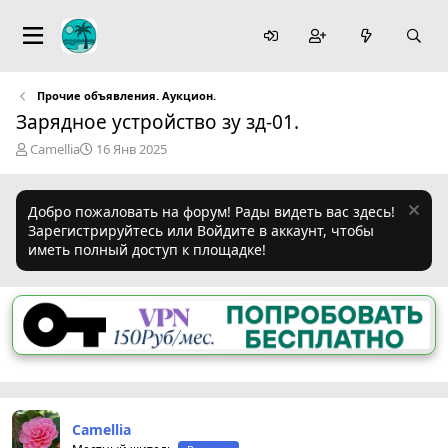
Прочие объявления. Аукцион.
Зарядное устройство зу зд-01.
А
Д
Camellia
16 Янв 2025
в
а
т
т
о
а
Добро пожаловать на форум! Рады видеть вас здесь!
р
н
Зарегистрируйтесь или Войдите в аккаунт, чтобы
т
а
иметь полный доступ к площадке!
е
ч
м
а
ы
л
а
Camellia