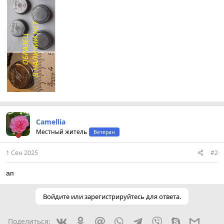
Camellia
Местный житель
Ветеран
1 Сен 2025
#2
ап
Войдите или зарегистрируйтесь для ответа.
Вконтакте
Одноклассники
Mail.ru
WhatsApp
Telegram
Viber
Skype
Gmail
Поделиться: