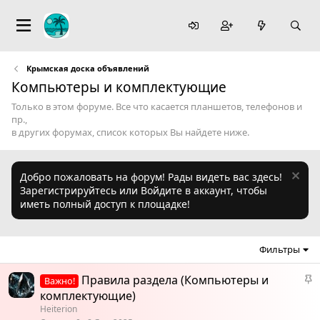
Крымская доска объявлений
Компьютеры и комплектующие
Только в этом форуме. Все что касается планшетов, телефонов и
пр.,
в других форумах, список которых Вы найдете ниже.
Добро пожаловать на форум! Рады видеть вас здесь!
Зарегистрируйтесь или Войдите в аккаунт, чтобы
иметь полный доступ к площадке!
Фильтры
З
Правила раздела (Компьютеры и
Важно!
а
комплектующие)
к
Heiterion
р