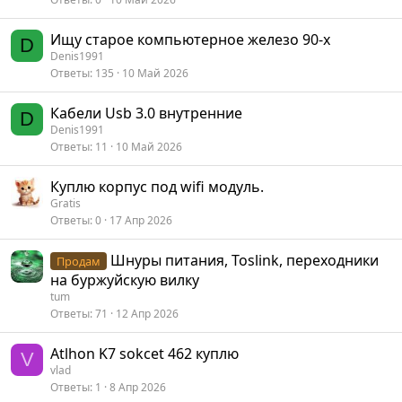
Ищу старое компьютерное железо 90-х
D
Denis1991
Ответы
135
10 Май 2026
Кабели Usb 3.0 внутренние
D
Denis1991
Ответы
11
10 Май 2026
Куплю корпус под wifi модуль.
Gratis
Ответы
0
17 Апр 2026
Шнуры питания, Toslink, переходники
Продам
на буржуйскую вилку
tum
Ответы
71
12 Апр 2026
Atlhon K7 sokcet 462 куплю
V
vlad
Ответы
1
8 Апр 2026