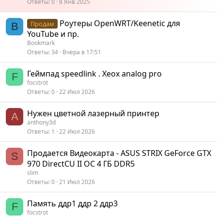
Ответы
0
8 Янв 2025
е
п
Роутеры OpenWRT/Keenetic для
Продам
B
л
YouTube и пр.
е
Bookmark
н
Ответы
34
Вчера в 17:51
о
Геймпад speedlink . Хeox analog pro
F
focstrot
Ответы
0
22 Июл 2026
Нужен цветной лазерный принтер
A
anthony3d
Ответы
1
22 Июл 2026
Продается Видеокарта - ASUS STRIX GeForce GTX
S
970 DirectCU II OC 4 ГБ DDR5
slim
Ответы
0
21 Июл 2026
Память ддр1 ддр 2 ддр3
F
focstrot