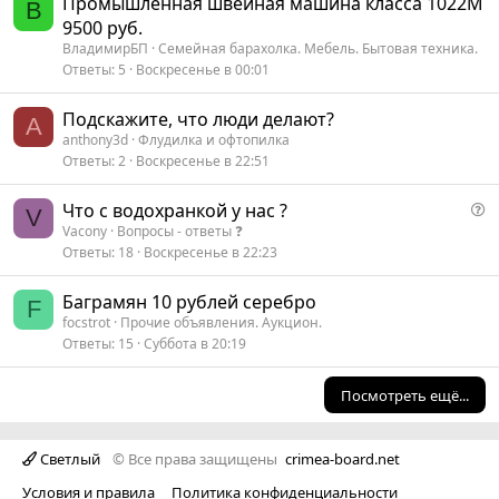
Промышленная швейная машина класса 1022М
В
9500 руб.
ВладимирБП
Семейная барахолка. Мебель. Бытовая техника.
Ответы
5
Воскресенье в 00:01
Подскажите, что люди делают?
A
anthony3d
Флудилка и офтопилка
Ответы
2
Воскресенье в 22:51
В
Что с водохранкой у нас ?
V
о
Vacony
Вопросы - ответы ❓️
п
Ответы
18
Воскресенье в 22:23
р
о
Баграмян 10 рублей серебро
F
с
focstrot
Прочие объявления. Аукцион.
Ответы
15
Суббота в 20:19
Посмотреть ещё...
Светлый
© Все права защищены
crimea-board.net
Условия и правила
Политика конфиденциальности