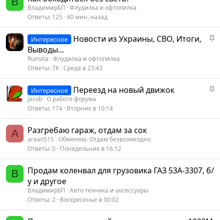
В
ВладимирБП
Флудилка и офтопилка
Ответы
125
40 мин. назад
З
Новости из Украины, СВО, Итоги,
Интересное
а
Выводы...
к
Rumata
Флудилка и офтопилка
р
Ответы
7K
Среда в 23:43
е
п
З
Переезд на новый движок
Интересное
л
а
Jacob
О работе форума
е
к
Ответы
174
Вторник в 10:14
н
р
о
е
Разгребаю гараж, отдам за сок
A
п
araan515
Обменяю. Отдам безвозмездно
л
Ответы
0
Понедельник в 16:12
е
н
Продам коленвал для грузовика ГАЗ 53А-3307, б/
В
о
у и другое
ВладимирБП
Авто техника и аксессуары
Ответы
2
Воскресенье в 00:02