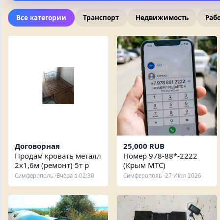
Все категории
Транспорт
Недвижимость
Раб
Договорная
25,000 RUB
Продам кровать металл
Номер 978-88*-2222
2х1,6м (ремонт) 5т р
(Крым МТС)
Симферополь ·
Вчера в 02:30
Симферополь ·
27 Июл 2026