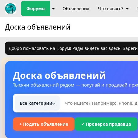
Форумы
Объявления
Что нового?
Доска объявлений
Добро пожаловать на форум! Рады видеть вас здесь! Зареги
Доска объявлений
Тысячи объявлений рядом — покупай и продавай пря
Все категории
+ Подать объявление
✓ Проверка продавца