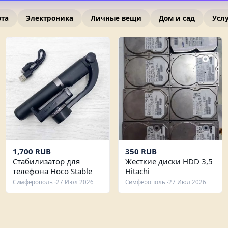
ота
Электроника
Личные вещи
Дом и сад
Усл
1,700 RUB
350 RUB
Стабилизатор для
Жесткие диски HDD 3,5
телефона Hoco Stable
Hitachi
Shooting K14
Симферополь ·
27 Июл 2026
Симферополь ·
27 Июл 2026