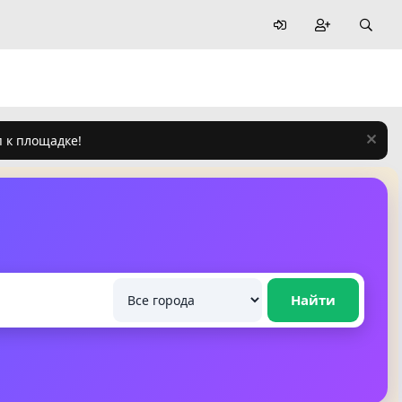
п к площадке!
Найти