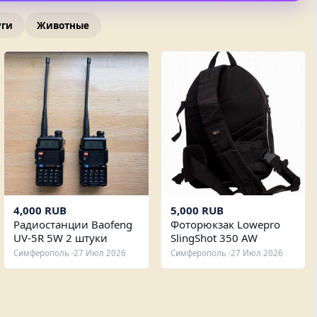
уги
Животные
4,000 RUB
5,000 RUB
Радиостанции Baofeng
Фоторюкзак Lowepro
UV-5R 5W 2 штуки
SlingShot 350 AW
Симферополь ·
27 Июл 2026
Симферополь ·
27 Июл 2026