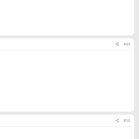
#49
#50