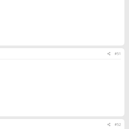
#51
#52