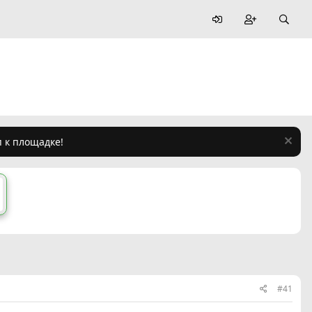
п к площадке!
#41