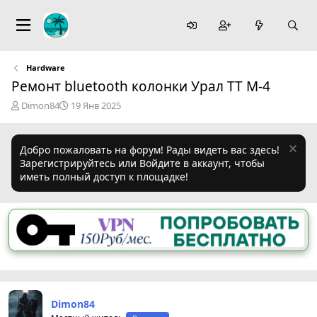
Hardware
Ремонт bluetooth колонки Урал ТТ М-4
А
Д
Dimon84
19 Янв 2025
в
а
т
т
о
а
Добро пожаловать на форум! Рады видеть вас здесь!
р
н
Зарегистрируйтесь или Войдите в аккаунт, чтобы
т
а
иметь полный доступ к площадке!
е
ч
м
а
ы
л
а
Dimon84