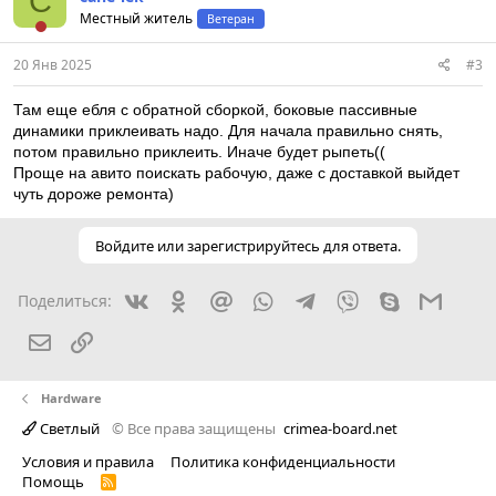
С
Местный житель
Ветеран
20 Янв 2025
#3
Там еще ебля с обратной сборкой, боковые пассивные
динамики приклеивать надо. Для начала правильно снять,
потом правильно приклеить. Иначе будет рыпеть((
Проще на авито поискать рабочую, даже с доставкой выйдет
чуть дороже ремонта)
Войдите или зарегистрируйтесь для ответа.
Вконтакте
Одноклассники
Mail.ru
WhatsApp
Telegram
Viber
Skype
Gmail
Поделиться:
Электронная почта
Ссылка
Hardware
Светлый
© Все права защищены
crimea-board.net
Условия и правила
Политика конфиденциальности
Помощь
R