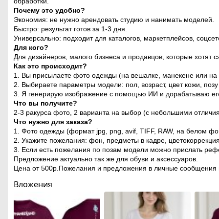
обработки.
Почему это удобно?
Экономия: не нужно арендовать студию и нанимать моделей.
Быстро: результат готов за 1-3 дня.
Универсально: подходит для каталогов, маркетплейсов, соцсет
Для кого?
Для дизайнеров, малого бизнеса и продавцов, которые хотят с
Как это происходит?
1. Вы присылаете фото одежды (на вешалке, манекене или на
2. Выбираете параметры модели: пол, возраст, цвет кожи, позу
3. Я генерирую изображение с помощью ИИ и дорабатываю его
Что вы получите?
2-3 ракурса фото, 2 варианта на выбор (с небольшими отличия
Что нужно для заказа?
1. Фото одежды (формат jpg, png, avif, TIFF, RAW, на белом фо
2. Укажите пожелания: фон, предметы в кадре, цветокоррекция
3. Если есть пожелания по позам модели можно прислать ре
Предложение актуально так же для обуви и аксессуаров.
Цена от 500р.Пожелания и предложения в личные сообщения 
Вложения