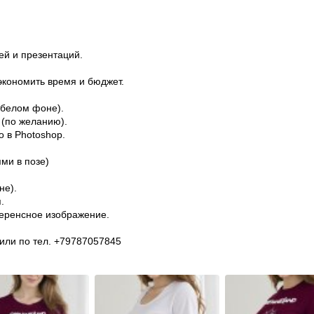
ей и презентаций.
экономить время и бюджет.
 белом фоне).
 (по желанию).
 в Photoshop.
ми в позе)
не).
.
ференсное изображение.
или по тел. +79787057845