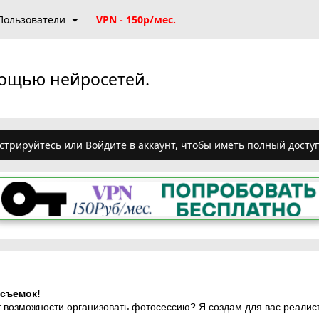
Пользователи
VPN - 150р/мес.
мощью нейросетей.
стрируйтесь или Войдите в аккаунт, чтобы иметь полный досту
 съемок!
нет возможности организовать фотосессию? Я создам для вас реа