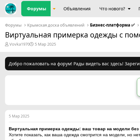
Форумы
Объявления
Что нового?
Форумы
Крымская доска объявлений
Бизнес-платформа ✅️
Виртуальная примерка одежды с по
А
Д
Vovka1970
5 Мар 2025
в
а
т
т
о
а
Добро пожаловать на форум! Рады видеть вас здесь! Зареги
р
н
т
а
е
ч
м
а
ы
л
а
5 Мар 2025
Виртуальная примерка одежды: ваш товар на модели без
Хотите показать, как ваша одежда смотрится на модели, но 