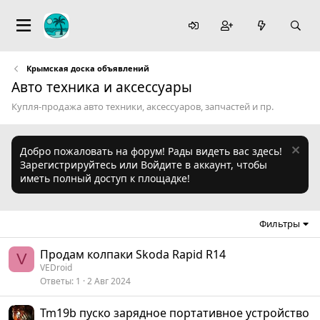
Крымская доска объявлений
Авто техника и аксессуары
Купля-продажа авто техники, аксессуаров, запчастей и пр.
Добро пожаловать на форум! Рады видеть вас здесь!
Зарегистрируйтесь или Войдите в аккаунт, чтобы
иметь полный доступ к площадке!
Фильтры
Продам колпаки Skoda Rapid R14
V
VEDroid
Ответы
1
2 Авг 2024
Tm19b пуско зарядное портативное устройство