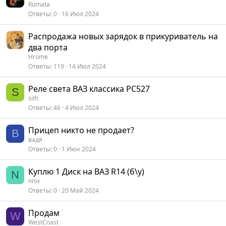
Rumata
Ответы
0
16 Июл 2024
Распродажа новых зарядок в прикуриватель на
два порта
Hrome
Ответы
119
14 Июл 2024
Реле света ВАЗ классика РС527
S
sith
Ответы
46
4 Июл 2024
Прицеп никто не продает?
В
вадя
Ответы
0
1 Июн 2024
Куплю 1 Диск на ВАЗ R14 (б\у)
N
nnix
Ответы
0
20 Май 2024
Продам
W
WestCoast