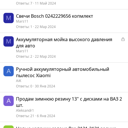
Ответы
7
11 Май 2024
Свечи Bosch 0242229656 копмлект
M
Mars11
Ответы
1
22 Мар 2024
З
Аккумуляторная мойка высокого давления
M
а
для авто
к
Mars11
р
Ответы
2
22 Мар 2024
ы
т
Ручной аккумуляторный автомобильный
A
а
пылесос Xiaomi
AiK
Ответы
0
30 Янв 2024
Продам зимнюю резину 13" с дисками на ВАЗ 2
A
шт.
Aleksandr1
Ответы
21
6 Янв 2024