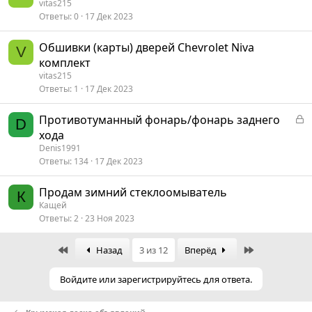
vitas215
Ответы
0
17 Дек 2023
Обшивки (карты) дверей Chevrolet Niva
V
комплект
vitas215
Ответы
1
17 Дек 2023
З
Противотуманный фонарь/фонарь заднего
D
а
хода
к
Denis1991
р
Ответы
134
17 Дек 2023
ы
т
Продам зимний стеклоомыватель
К
а
Кащей
Ответы
2
23 Ноя 2023
First
Last
Назад
3 из 12
Вперёд
Войдите или зарегистрируйтесь для ответа.