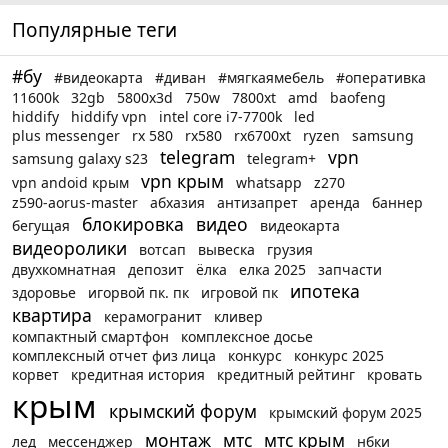
Популярные теги
#бу
#видеокарта
#диван
#мягкаямебель
#оперативка
11600k
32gb
5800x3d
750w
7800xt
amd
baofeng
hiddify
hiddify vpn
intel core i7-7700k
led
plus messenger
rx 580
rx580
rx6700xt
ryzen
samsung
telegram
vpn
samsung galaxy s23
telegram+
vpn крым
vpn andoid крым
whatsapp
z270
z590-aorus-master
абхазия
антизапрет
аренда
баннер
блокировка
видео
бегущая
видеокарта
видеоролики
вотсап
вывеска
грузия
двухкомнатная
депозит
ёлка
елка 2025
запчасти
ипотека
здоровье
игорвой пк. пк
игровой пк
квартира
керамогранит
кливер
компактный смартфон
комплексное досье
комплексный отчет физ лица
конкурс
конкурс 2025
корвет
кредитная история
кредитный рейтинг
кровать
крым
крымский форум
крымский форум 2025
монтаж
мтс
мтс крым
лед
мессенджер
нбки